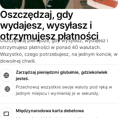
Oszczędzaj, gdy
wydajesz, wysyłasz i
otrzymujesz płatności
Oszczędzaj pieniądze, gdy wysyłasz, wydajesz i
otrzymujesz płatności w ponad 40 walutach.
Wszystko, czego potrzebujesz, na jednym koncie, w
dowolnej chwili.
Zarządzaj pieniędzmi globalnie, gdziekolwiek
jesteś.
Przechowuj wszystkie swoje waluty pod ręką w
jednym miejscu i wymieniaj je w sekundy.
Międzynarodowa karta debetowa