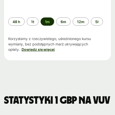
Przedział
48 h
1t
1m
6m
12m
5l
czasu
Korzystamy z rzeczywistego, uśrednionego kursu
wymiany, bez podstępnych marż ukrywających
opłaty.
Dowiedz się więcej
Statystyki 1 GBP na VUV