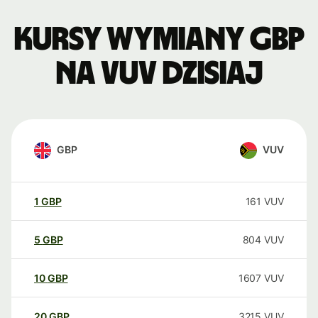
Kursy wymiany GBP
na VUV dzisiaj
GBP
VUV
1
GBP
161
VUV
5
GBP
804
VUV
10
GBP
1607
VUV
20
GBP
3215
VUV