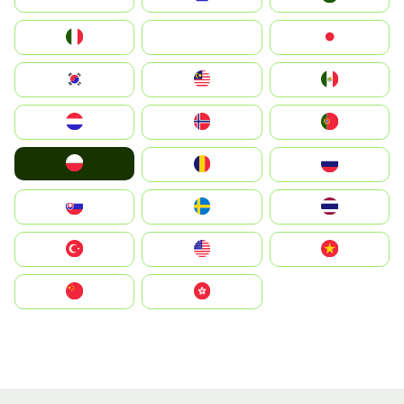
Italia
JA
Japan
South Korea
Malay
Mexico
Nederland
Norge
Portugal
Polska
România
Россия
Slovensko
Ruoŧŧa
ไทย
Türkiye
United States
Vietnam
中国
中國香港特別行政區