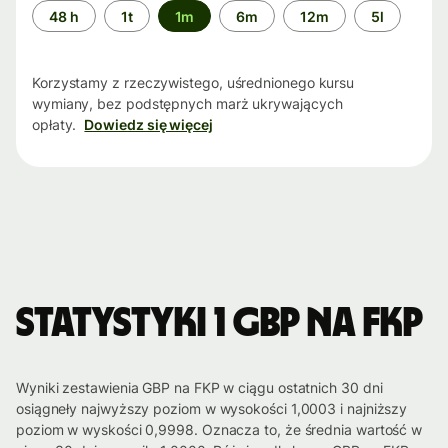
Przedział
48 h
1t
1m
6m
12m
5l
czasu
Korzystamy z rzeczywistego, uśrednionego kursu
wymiany, bez podstępnych marż ukrywających
opłaty.
Dowiedz się więcej
Statystyki 1 GBP na FKP
Wyniki zestawienia GBP na FKP w ciągu ostatnich 30 dni
osiągneły najwyższy poziom w wysokości 1,0003 i najniższy
poziom w wyskości 0,9998. Oznacza to, że średnia wartość w