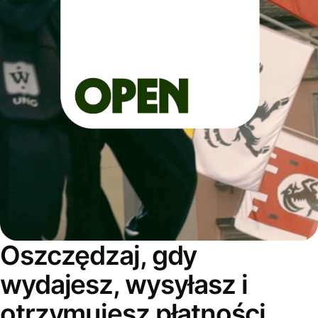
Oszczędzaj, gdy
wydajesz, wysyłasz i
otrzymujesz płatności