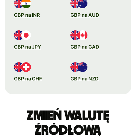
GBP na INR
GBP na AUD
GBP na JPY
GBP na CAD
GBP na CHF
GBP na NZD
Zmień walutę
źródłową