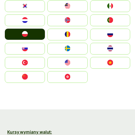
South Korea
Malay
Mexico
Nederland
Norge
Portugal
Polska
România
Россия
Slovensko
Ruoŧŧa
ไทย
Türkiye
United States
Vietnam
中国
中國香港特別行政區
Kursy wymiany walut: