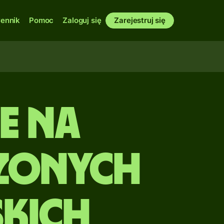
ennik
Pomoc
Zaloguj się
Zarejestruj się
e na
zonych
skich