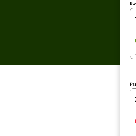
Kw
Pr