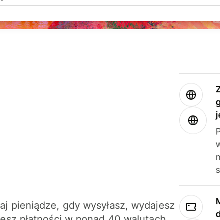
j
m
j pieniądze, gdy wysyłasz, wydajesz
jesz płatności w ponad 40 walutach.