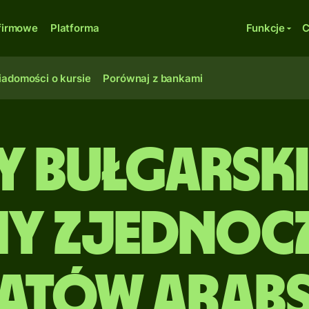
firmowe
Platforma
Funkcje
C
adomości o kursie
Porównaj z bankami
y bułgarski
my Zjednoc
atów Arab