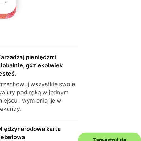
Zarządzaj pieniędzmi
globalnie, gdziekolwiek
esteś.
Przechowuj wszystkie swoje
waluty pod ręką w jednym
iejscu i wymieniaj je w
sekundy.
Międzynarodowa karta
debetowa
Zarejestruj się