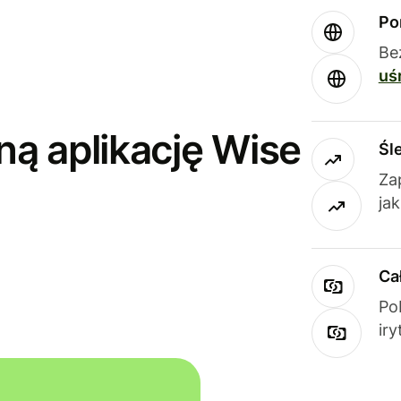
Po
Be
uś
ną aplikację Wise
Śl
Za
ja
Ca
Po
ir