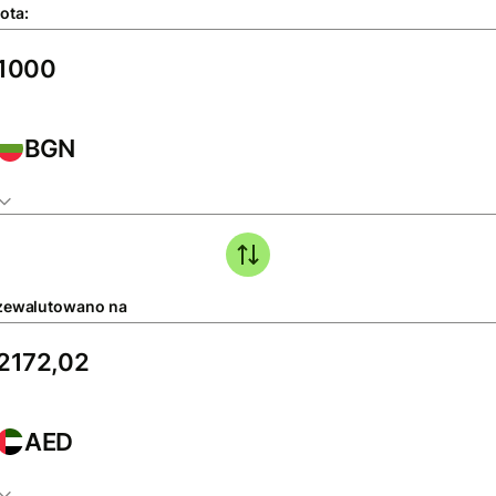
ota:
BGN
zewalutowano na
AED