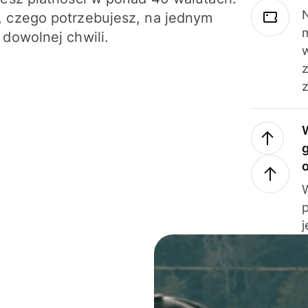
N
 czego potrzebujesz, na jednym
 dowolnej chwili.
z
j