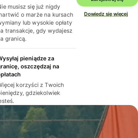
ie musisz się już nigdy
Dowiedz się więcej
martwić o marże na kursach
wymiany lub wysokie opłaty
za transakcje, gdy wydajesz
a granicą.
Wysyłaj pieniądze za
granicę, oszczędzaj na
opłatach
Więcej korzyści z Twoich
pieniędzy, gdziekolwiek
esteś.