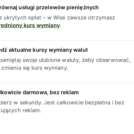
równaj usługi przelewów pieniężnych
z ukrytych opłat – w Wise zawsze otrzymasz
redniony kurs wymiany
.
edź aktualne kursy wymiany walut
pamiętaj swoje ulubione waluty, żeby obserwować,
k zmienia się kurs wymiany.
łkowicie darmowa, bez reklam
bierz w sekundy. Jest całkowicie bezpłatna i bez
ytujących reklam.