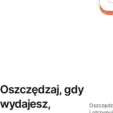
Oszczędzaj, gdy
wydajesz,
Oszczędza
i otrzymu