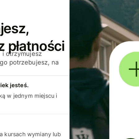
jesz,
z płatności
 i otrzymujesz
go potrzebujesz, na
iek jesteś.
ką w jednym miejscu i
na kursach wymiany lub