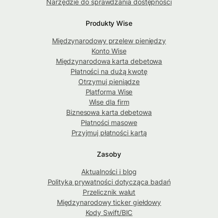
Narzędzie do sprawdzania dostępności
Produkty Wise
Międzynarodowy przelew pieniędzy
Konto Wise
Międzynarodowa karta debetowa
Płatności na dużą kwotę
Otrzymuj pieniądze
Platforma Wise
Wise dla firm
Biznesowa karta debetowa
Płatności masowe
Przyjmuj płatności kartą
Zasoby
Aktualności i blog
Polityka prywatności dotycząca badań
Przelicznik walut
Międzynarodowy ticker giełdowy
Kody Swift/BIC