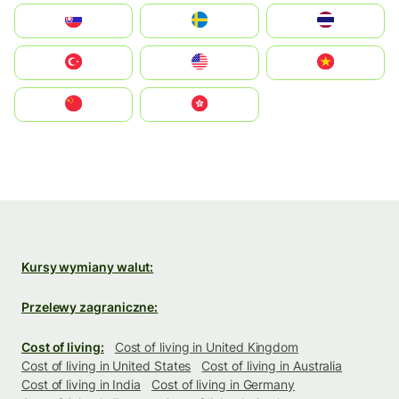
Slovensko
Ruoŧŧa
ไทย
Türkiye
United States
Vietnam
中国
中國香港特別行政區
Kursy wymiany walut:
Przelewy zagraniczne:
Cost of living:
Cost of living in United Kingdom
Cost of living in United States
Cost of living in Australia
Cost of living in India
Cost of living in Germany