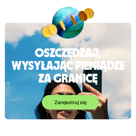
Oszczędzaj,
wysyłając pieniądze
za granicę
Zarejestruj się