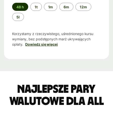
Przedział
48 h
1t
1m
6m
12m
czasu
5l
Korzystamy z rzeczywistego, uśrednionego kursu
wymiany, bez podstępnych marż ukrywających
opłaty.
Dowiedz się więcej
Najlepsze pary
walutowe dla ALL