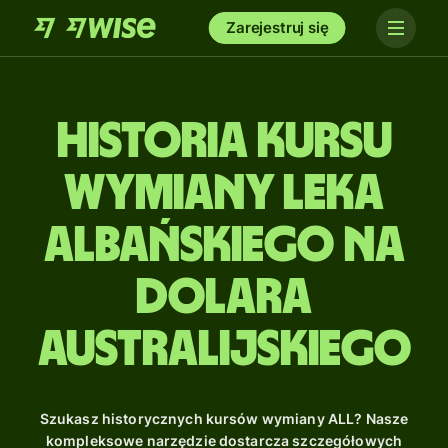
Zarejestruj się
Historia kursu
wymiany leka
albańskiego na
dolara
australijskiego
Szukasz historycznych kursów wymiany ALL? Nasze
kompleksowe narzędzie dostarcza szczegółowych