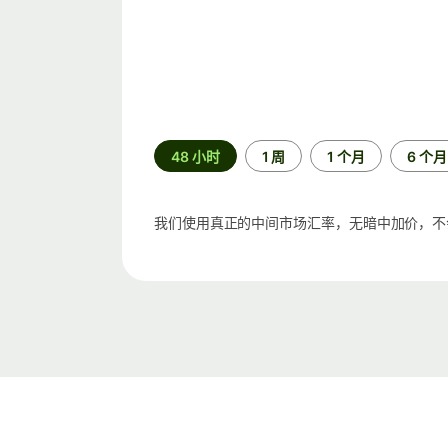
时
48 小时
1 周
1 个月
6 个月
间
段
我们使用真正的中间市场汇率，无暗中加价，不