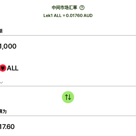
中间市场汇率
Lek1 ALL = 0.01760 AUD
额
ALL
算为