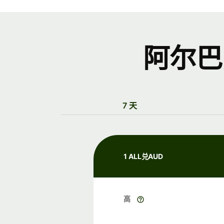
阿尔巴
7 天
1 ALL兑AUD
高