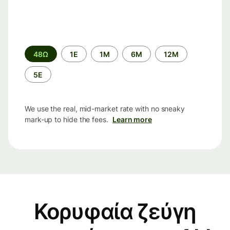
Time
48Ω
1Ε
1M
6M
12M
period
5Ε
We use the real, mid-market rate with no sneaky
mark-up to hide the fees.
Learn more
Κορυφαία ζεύγη