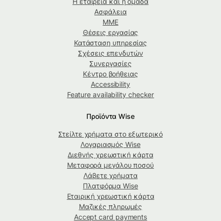
Η εταιρεία και η ομάδα
Ασφάλεια
ΜΜΕ
Θέσεις εργασίας
Κατάσταση υπηρεσίας
Σχέσεις επενδυτών
Συνεργασίες
Κέντρο βοήθειας
Accessibility
Feature availability checker
Προϊόντα Wise
Στείλτε χρήματα στο εξωτερικό
Λογαριασμός Wise
Διεθνής χρεωστική κάρτα
Μεταφορά μεγάλου ποσού
Λάβετε χρήματα
Πλατφόρμα Wise
Εταιρική χρεωστική κάρτα
Μαζικές πληρωμές
Accept card payments