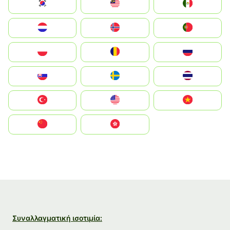
South Korea
Malay
Mexico
Nederland
Norge
Portugal
Polska
România
Россия
Slovensko
Ruoŧŧa
ไทย
Türkiye
United States
Vietnam
中国
中國香港特別行政區
Συναλλαγματική ισοτιμία: