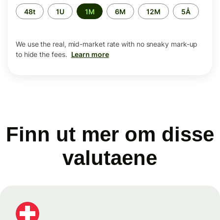
Time
48t
1U
1M
6M
12M
5Å
period
We use the real, mid-market rate with no sneaky mark-up
to hide the fees.
Learn more
Finn ut mer om disse
valutaene