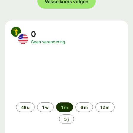
Wisselkoers volgen
0
Geen verandering
Periode
48 u
1 w
1 m
6 m
12 m
5 j