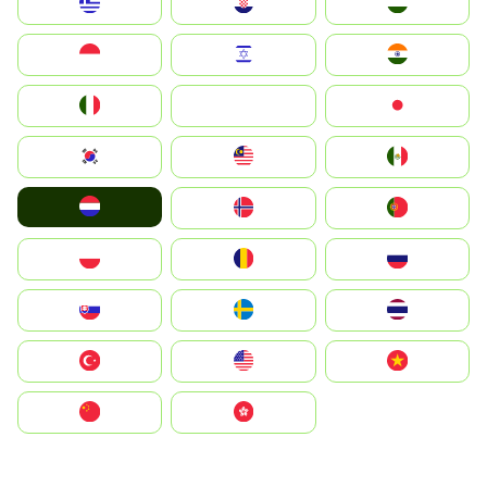
Greece
Hrvatska
Magyarország
Indonesia
Israel
India
Italia
JA
Japan
South Korea
Malay
Mexico
Nederland
Norge
Portugal
Polska
România
Россия
Slovensko
Ruoŧŧa
ไทย
Türkiye
United States
Vietnam
中国
中國香港特別行政區