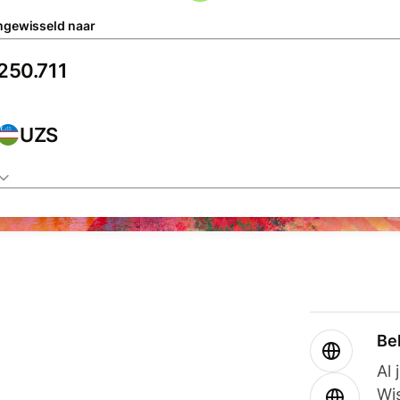
gewisseld naar
UZS
Be
Al 
Wi