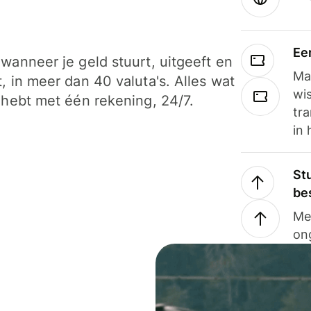
Ee
wanneer je geld stuurt, uitgeeft en
Ma
, in meer dan 40 valuta's. Alles wat
wi
 hebt met één rekening, 24/7.
tra
in 
Stu
be
Me
on