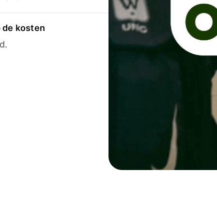
p de kosten
d.