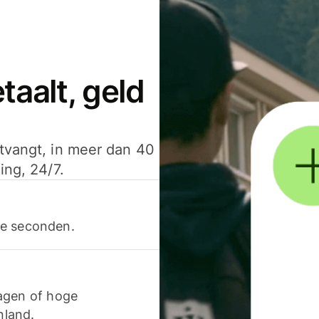
aalt, geld
ntvangt, in meer dan 40
ing, 24/7.
ele seconden.
agen of hoge
nland.