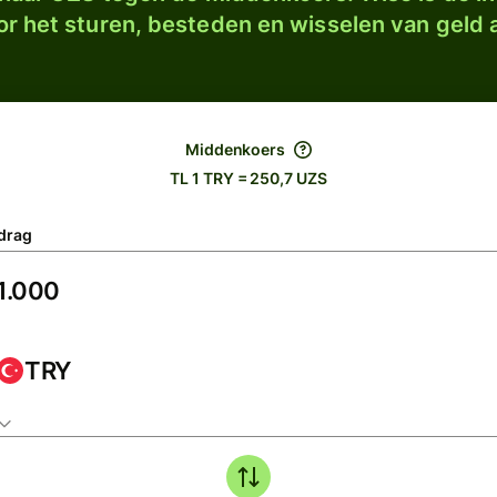
r het sturen, besteden en wisselen van geld a
Middenkoers
TL 1 TRY = 250,7 UZS
drag
TRY