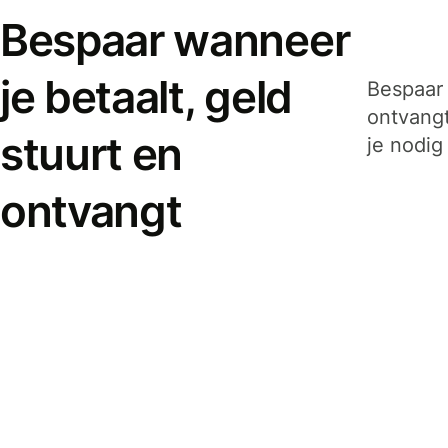
Bespaar wanneer
je betaalt, geld
Bespaar 
ontvangt
stuurt en
je nodig
ontvangt