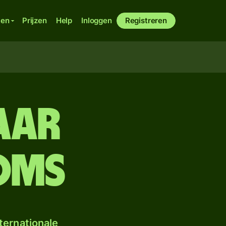
ken
Prijzen
Help
Inloggen
Registreren
aar
oms
ternationale