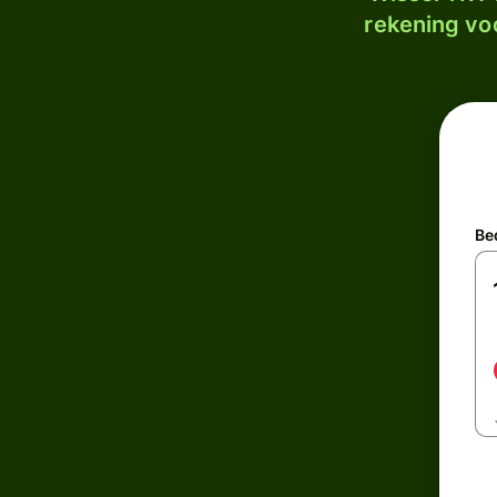
rekening voo
Be