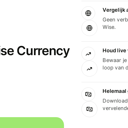
Vergelijk
Geen verbo
Wise.
ise Currency
Houd live
Bewaar je 
loop van d
Helemaal 
Downloade
vervelend