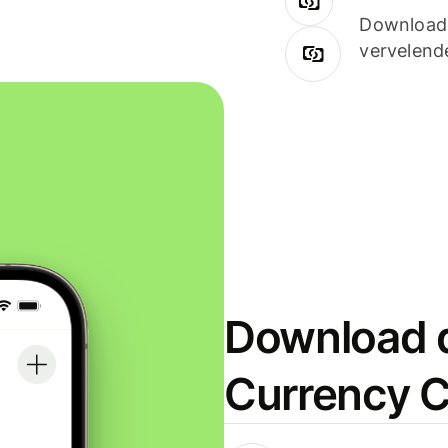
Downloade
vervelend
Download d
Currency C