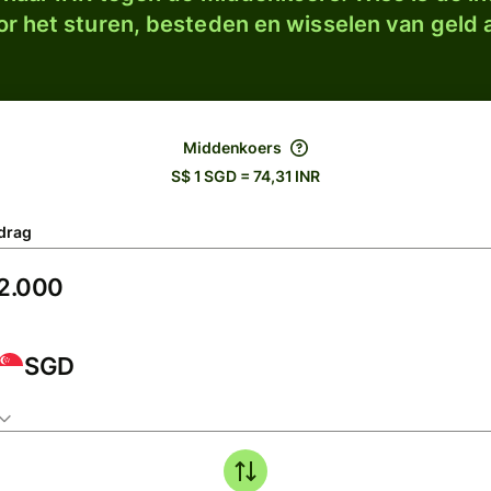
r het sturen, besteden en wisselen van geld a
Middenkoers
S$ 1 SGD = 74,31 INR
drag
SGD