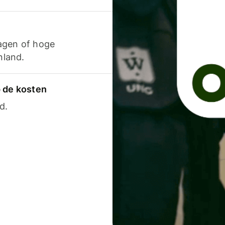
agen of hoge
nland.
p de kosten
d.