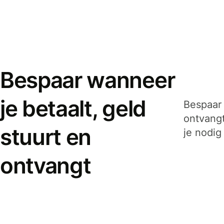
Bespaar wanneer
je betaalt, geld
Bespaar 
ontvangt
stuurt en
je nodig
ontvangt