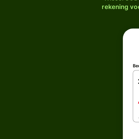
rekening voo
Be