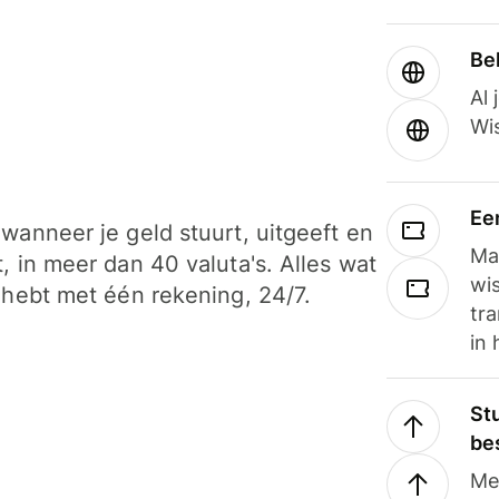
Be
Al 
Wi
Ee
wanneer je geld stuurt, uitgeeft en
Ma
, in meer dan 40 valuta's. Alles wat
wi
 hebt met één rekening, 24/7.
tra
in 
Stu
be
Me