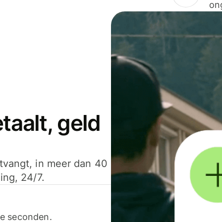
on
aalt, geld
ntvangt, in meer dan 40
ing, 24/7.
ele seconden.