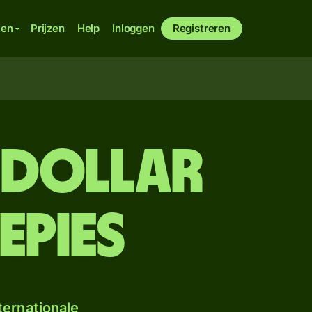
ken
Prijzen
Help
Inloggen
Registreren
 dollar
epies
ternationale