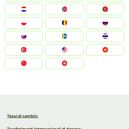
Nederland
Norge
Portugal
Polska
România
Россия
Slovensko
Ruoŧŧa
ไทย
Türkiye
United States
Vietnam
中国
中國香港特別行政區
Tassi di cambio:
Trasferimenti internazionali di denaro: