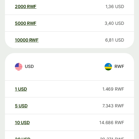
2000
RWF
1,36
USD
5000
RWF
3,40
USD
10000
RWF
6,81
USD
USD
RWF
1
USD
1.469
RWF
5
USD
7.343
RWF
10
USD
14.686
RWF