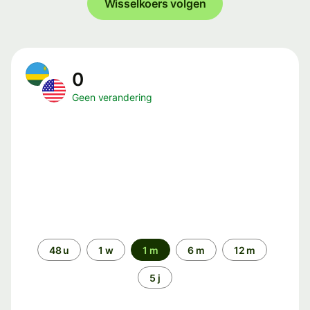
Wisselkoers volgen
0
Geen verandering
Periode
48 u
1 w
1 m
6 m
12 m
5 j