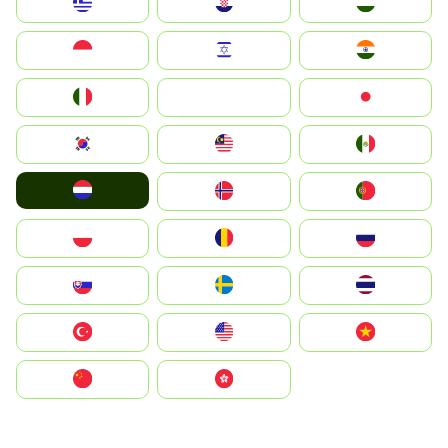
Greece
Hrvatska
Magyarország
Indonesia
Israel
India
Italia
JA
Japan
South Korea
Malay
Mexico
Nederland
Norge
Portugal
Polska
România
Россия
Slovensko
Ruoŧŧa
ไทย
Türkiye
United States
Vietnam
中国
中國香港特別行政區