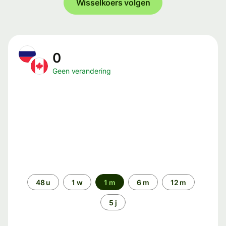
Wisselkoers volgen
0
Geen verandering
Periode
48 u
1 w
1 m
6 m
12 m
5 j