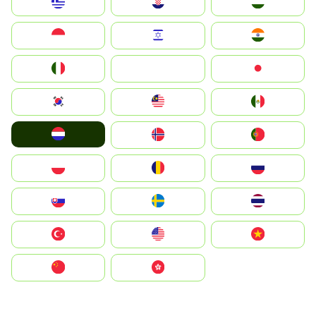
Greece
Hrvatska
Magyarország
Indonesia
Israel
India
Italia
JA
Japan
South Korea
Malay
Mexico
Nederland
Norge
Portugal
Polska
România
Россия
Slovensko
Ruoŧŧa
ไทย
Türkiye
United States
Vietnam
中国
中國香港特別行政區