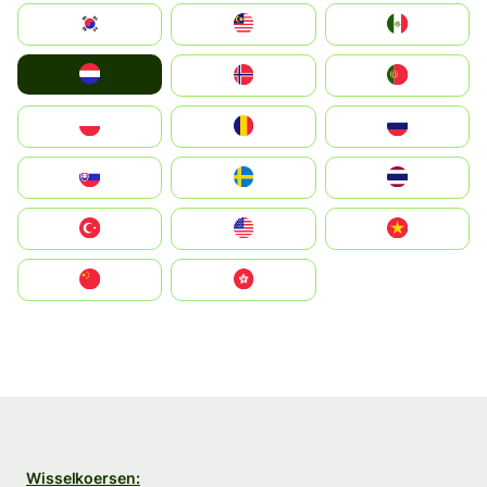
South Korea
Malay
Mexico
Nederland
Norge
Portugal
Polska
România
Россия
Slovensko
Ruoŧŧa
ไทย
Türkiye
United States
Vietnam
中国
中國香港特別行政區
Wisselkoersen: