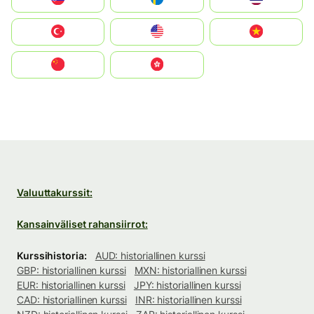
Türkiye
United States
Vietnam
中国
中國香港特別行政區
Valuuttakurssit:
Kansainväliset rahansiirrot:
Kurssihistoria:
AUD: historiallinen kurssi
GBP: historiallinen kurssi
MXN: historiallinen kurssi
EUR: historiallinen kurssi
JPY: historiallinen kurssi
CAD: historiallinen kurssi
INR: historiallinen kurssi