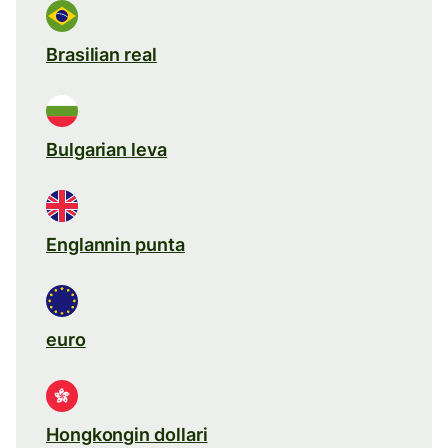
Brasilian real
Bulgarian leva
Englannin punta
euro
Hongkongin dollari