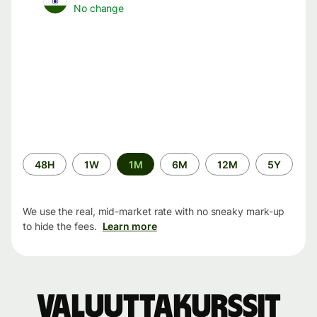
No change
Time
48H
1W
1M
6M
12M
5Y
period
We use the real, mid-market rate with no sneaky mark-up
to hide the fees.
Learn more
Valuuttakurssit