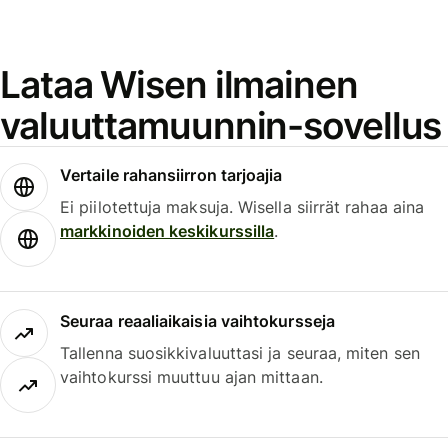
Lataa Wisen ilmainen
valuuttamuunnin-sovellus
Vertaile rahansiirron tarjoajia
Ei piilotettuja maksuja. Wisella siirrät rahaa aina
markkinoiden keskikurssilla
.
Seuraa reaaliaikaisia vaihtokursseja
Tallenna suosikkivaluuttasi ja seuraa, miten sen
vaihtokurssi muuttuu ajan mittaan.