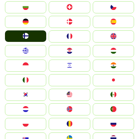
България
Switzerland
Czechia
Deutschland
Denmark
España
Suomi
France
United Kingdom
Greece
Hrvatska
Magyarország
Indonesia
Israel
India
Italia
JA
Japan
South Korea
Malay
Mexico
Nederland
Norge
Portugal
Polska
România
Россия
Slovensko
Ruoŧŧa
ไทย