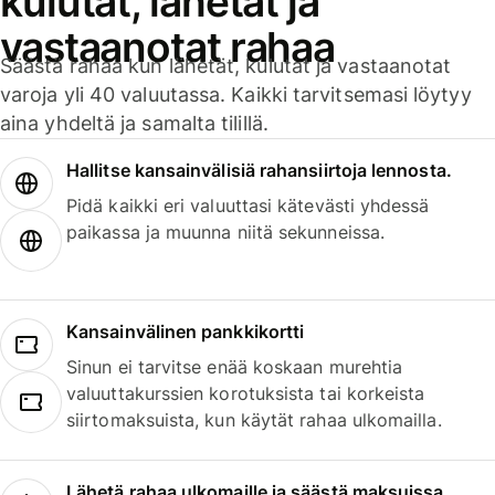
kulutat, lähetät ja
vastaanotat rahaa
Säästä rahaa kun lähetät, kulutat ja vastaanotat
varoja yli 40 valuutassa. Kaikki tarvitsemasi löytyy
aina yhdeltä ja samalta tilillä.
Hallitse kansainvälisiä rahansiirtoja lennosta.
Pidä kaikki eri valuuttasi kätevästi yhdessä
paikassa ja muunna niitä sekunneissa.
Kansainvälinen pankkikortti
Sinun ei tarvitse enää koskaan murehtia
valuuttakurssien korotuksista tai korkeista
siirtomaksuista, kun käytät rahaa ulkomailla.
Lähetä rahaa ulkomaille ja säästä maksuissa