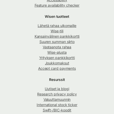
Feature availability checker
Wisen tuotteet
Lähetä rahaa ulkomaille
Wise-tili
Kansainvälinen pankkikortti
Suuren summan siirto
Vastaanota rahaa
Wise-alusta
Yrityksen pankkikortti
Joukkomaksut
Accept card payments
Resurssit
Uutiset ja blogi
Research privacy policy
Valuuttamuunnin
International stock ticker
Swift-/BIC-koodit