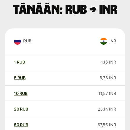
tänään: RUB → INR
RUB
INR
1
RUB
1,16
INR
5
RUB
5,78
INR
10
RUB
11,57
INR
20
RUB
23,14
INR
50
RUB
57,85
INR