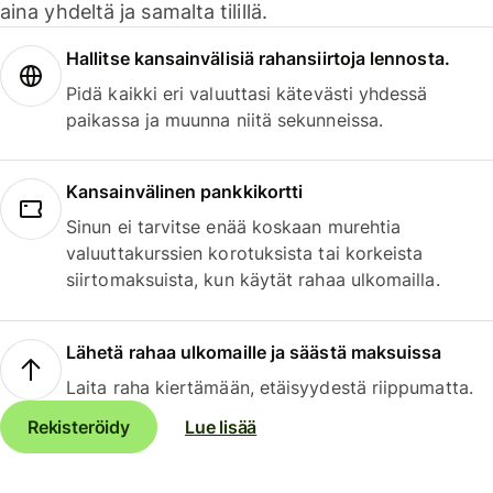
aina yhdeltä ja samalta tilillä.
Hallitse kansainvälisiä rahansiirtoja lennosta.
Pidä kaikki eri valuuttasi kätevästi yhdessä
paikassa ja muunna niitä sekunneissa.
Kansainvälinen pankkikortti
Sinun ei tarvitse enää koskaan murehtia
valuuttakurssien korotuksista tai korkeista
siirtomaksuista, kun käytät rahaa ulkomailla.
Lähetä rahaa ulkomaille ja säästä maksuissa
Laita raha kiertämään, etäisyydestä riippumatta.
Rekisteröidy
Lue lisää