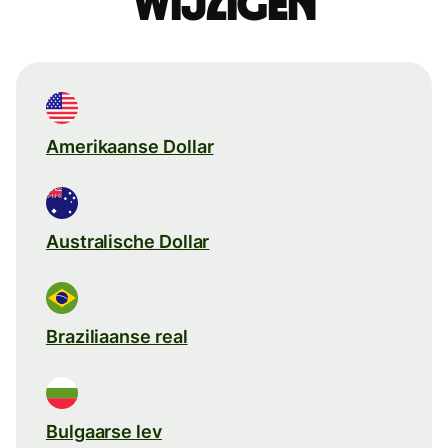
wijzigen
Amerikaanse Dollar
Australische Dollar
Braziliaanse real
Bulgaarse lev