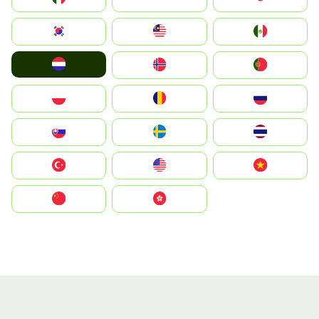
South Korea
Malay
Mexico
Nederland
Norge
Portugal
Polska
România
Россия
Slovensko
Ruoŧŧa
ไทย
Türkiye
United States
Vietnam
中国
中國香港特別行政區