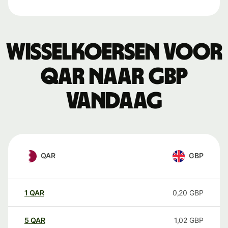
Wisselkoersen voor
QAR naar GBP
vandaag
QAR
GBP
1
QAR
0,20
GBP
5
QAR
1,02
GBP