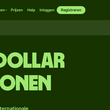
ken
Prijzen
Help
Inloggen
Registreren
 dollar
ronen
ternationale