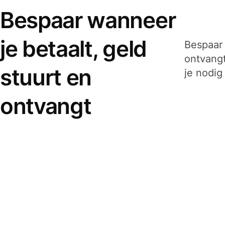
Bespaar wanneer
je betaalt, geld
Bespaar 
ontvangt
stuurt en
je nodig
ontvangt