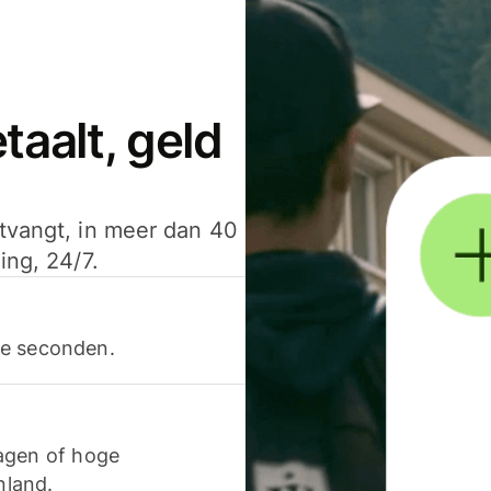
aalt, geld
ntvangt, in meer dan 40
ing, 24/7.
ele seconden.
agen of hoge
nland.