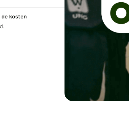
p de kosten
d.