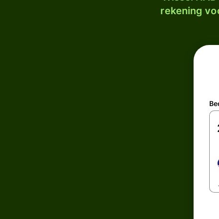
rekening voo
Be