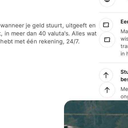
Ee
wanneer je geld stuurt, uitgeeft en
Ma
, in meer dan 40 valuta's. Alles wat
wi
 hebt met één rekening, 24/7.
tra
in 
Stu
be
Me
on