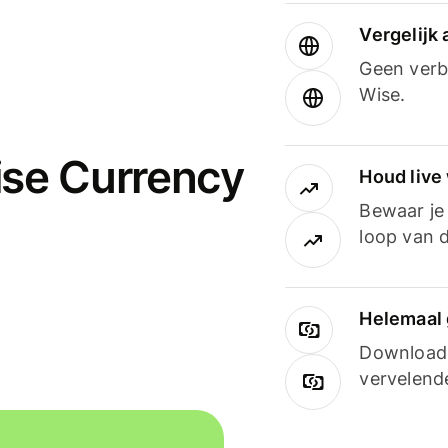
Vergelijk
Geen verbo
Wise.
ise Currency
Houd live
Bewaar je 
loop van d
Helemaal 
Downloade
vervelend