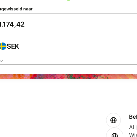
gewisseld naar
SEK
Be
Al 
Wi