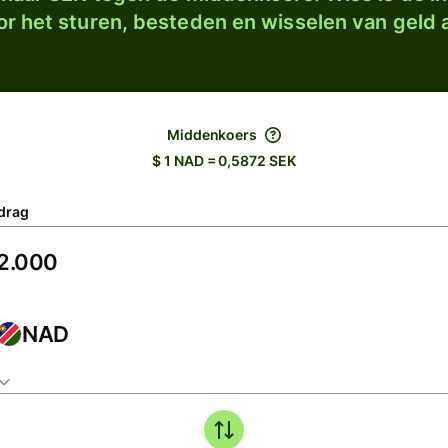
r het sturen, besteden en wisselen van geld a
Middenkoers
$ 1 NAD = 0,5872 SEK
drag
NAD