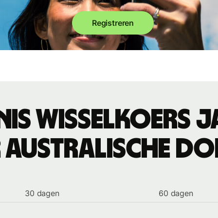
Registreren
nis wisselkoers J
 Australische do
30 dagen
60 dagen