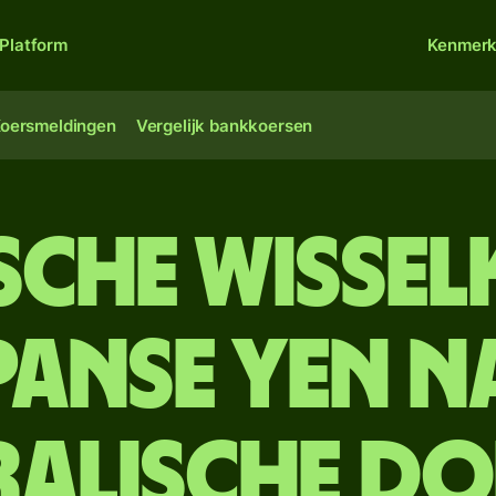
Platform
Kenmer
oersmeldingen
Vergelijk bankkoersen
sche wisse
panse yen n
ralische do