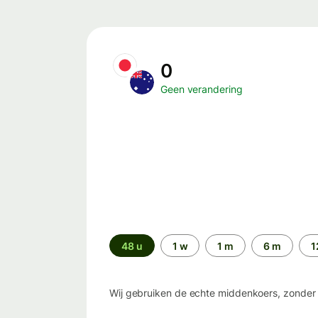
0
Geen verandering
Periode
48 u
1 w
1 m
6 m
1
Wij gebruiken de echte middenkoers, zonder