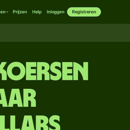
ken
Prijzen
Help
Inloggen
Registreren
lkoersen
aar
llars