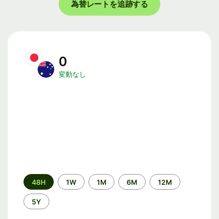
為替レートを追跡する
0
変動なし
期
48H
1W
1M
6M
12M
間
5Y