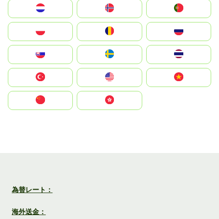
Nederland
Norge
Portugal
Polska
România
Россия
Slovensko
Ruoŧŧa
ไทย
Türkiye
United States
Vietnam
中国
中國香港特別行政區
為替レート：
海外送金：