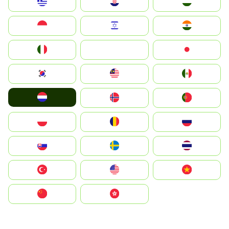
Greece
Hrvatska
Magyarország
Indonesia
Israel
India
Italia
JA
Japan
South Korea
Malay
Mexico
Nederland
Norge
Portugal
Polska
România
Россия
Slovensko
Ruoŧŧa
ไทย
Türkiye
United States
Vietnam
中国
中國香港特別行政區