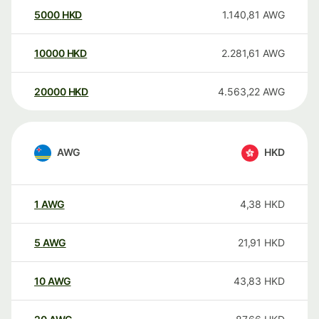
5000
HKD
1.140,81
AWG
10000
HKD
2.281,61
AWG
20000
HKD
4.563,22
AWG
AWG
HKD
1
AWG
4,38
HKD
5
AWG
21,91
HKD
10
AWG
43,83
HKD