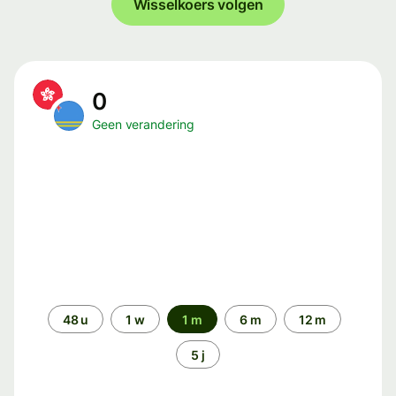
Wisselkoers volgen
0
Geen verandering
Periode
48 u
1 w
1 m
6 m
12 m
5 j