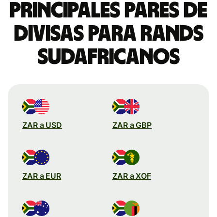
Principales pares de
divisas para rands
sudafricanos
ZAR a USD
ZAR a GBP
ZAR a EUR
ZAR a XOF