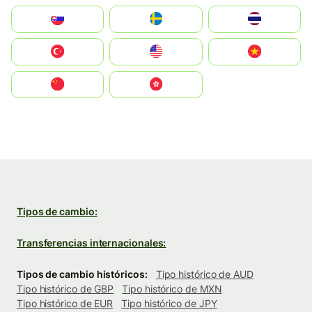
Slovensko
Ruoŧŧa
ไทย
Türkiye
United States
Vietnam
中国
中國香港特別行政區
Tipos de cambio:
Transferencias internacionales:
Tipos de cambio históricos:
Tipo histórico de AUD
Tipo histórico de GBP
Tipo histórico de MXN
Tipo histórico de EUR
Tipo histórico de JPY