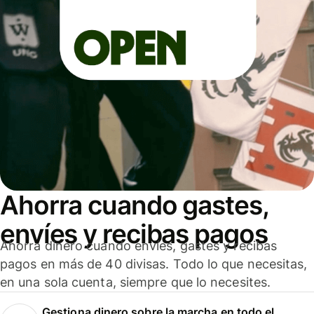
Ahorra cuando gastes,
envíes y recibas pagos
Ahorra dinero cuando envíes, gastes y recibas
pagos en más de 40 divisas. Todo lo que necesitas,
en una sola cuenta, siempre que lo necesites.
Gestiona dinero sobre la marcha en todo el