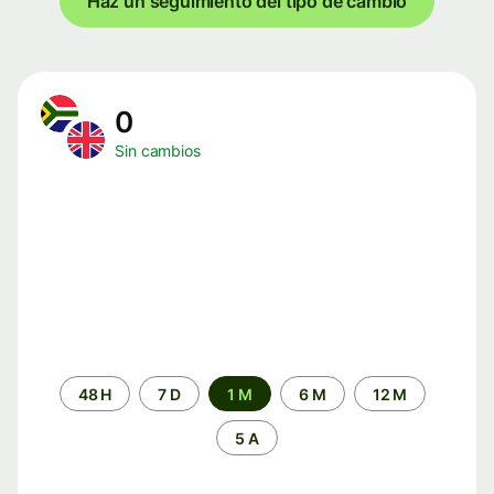
Haz un seguimiento del tipo de cambio
0
Sin cambios
Periodo
48 H
7 D
1 M
6 M
12 M
de
tiempo
5 A