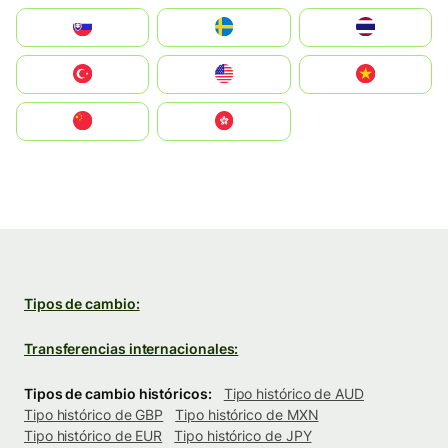
Slovensko
Ruoŧŧa
ไทย
Türkiye
United States
Vietnam
中国
中國香港特別行政區
Tipos de cambio:
Transferencias internacionales:
Tipos de cambio históricos:
Tipo histórico de AUD
Tipo histórico de GBP
Tipo histórico de MXN
Tipo histórico de EUR
Tipo histórico de JPY