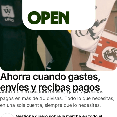
Ahorra cuando gastes,
envíes y recibas pagos
Ahorra dinero cuando envíes, gastes y recibas
pagos en más de 40 divisas. Todo lo que necesitas,
en una sola cuenta, siempre que lo necesites.
Gestiona dinero sobre la marcha en todo el