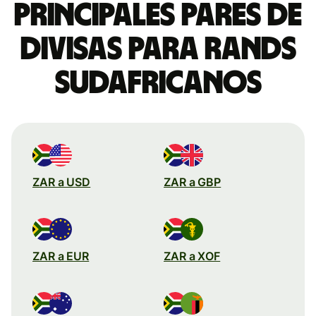
Principales pares de
divisas para rands
sudafricanos
ZAR a USD
ZAR a GBP
ZAR a EUR
ZAR a XOF