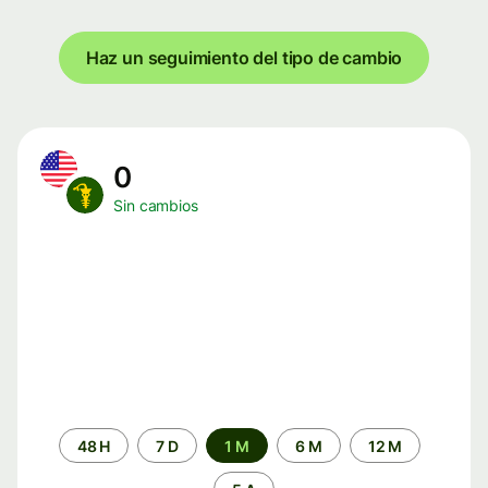
Haz un seguimiento del tipo de cambio
0
Sin cambios
Periodo
48 H
7 D
1 M
6 M
12 M
de
tiempo