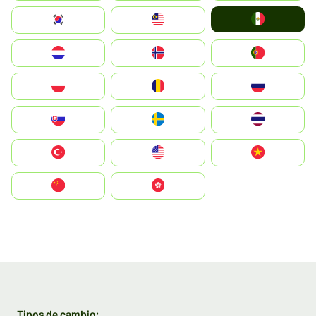
Mexico
South Korea
Malay
Nederland
Norge
Portugal
Polska
România
Россия
Slovensko
Ruoŧŧa
ไทย
Türkiye
United States
Vietnam
中国
中國香港特別行政區
Tipos de cambio: