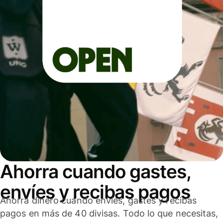
Ahorra cuando gastes,
envíes y recibas pagos
Ahorra dinero cuando envíes, gastes y recibas
pagos en más de 40 divisas. Todo lo que necesitas,