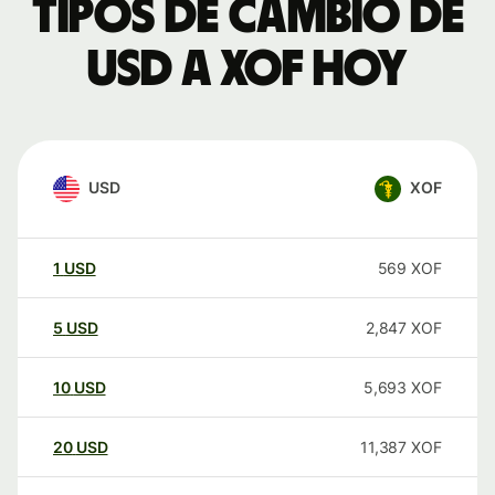
Tipos de cambio de
USD a XOF hoy
USD
XOF
1
USD
569
XOF
5
USD
2,847
XOF
10
USD
5,693
XOF
20
USD
11,387
XOF