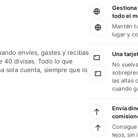
Gestiona 
todo el 
Mantén tu
lugar y c
uando envíes, gastes y recibas
Una tarje
 40 divisas. Todo lo que
No vuelva
na sola cuenta, siempre que lo
sobreprec
las altas
cuando ga
Envía din
comision
Consigue 
lejos, sin