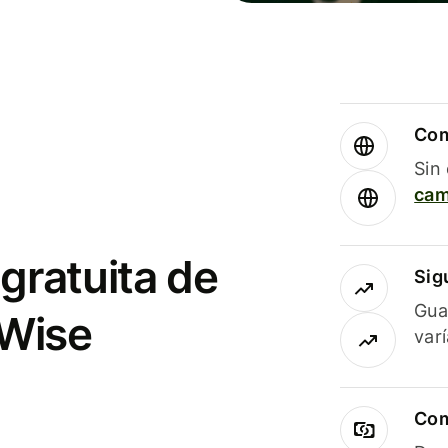
Com
Sin
cam
gratuita de
Sig
Gua
 Wise
var
Com