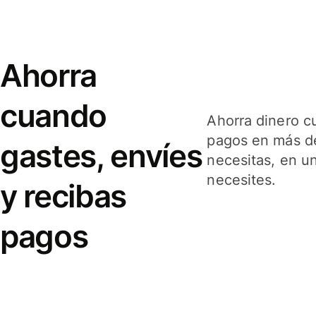
Ahorra
cuando
Ahorra dinero c
pagos en más de
gastes, envíes
necesitas, en u
necesites.
y recibas
pagos