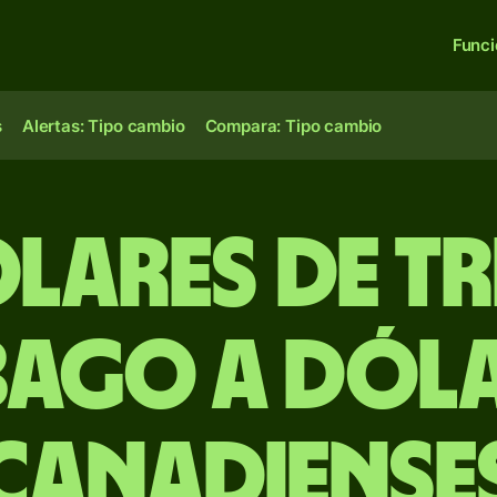
Func
s
Alertas: Tipo cambio
Compara: Tipo cambio
ólares de Tr
ago a dól
canadiense