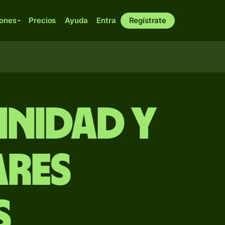
iones
Precios
Ayuda
Entra
Regístrate
inidad y
ares
s