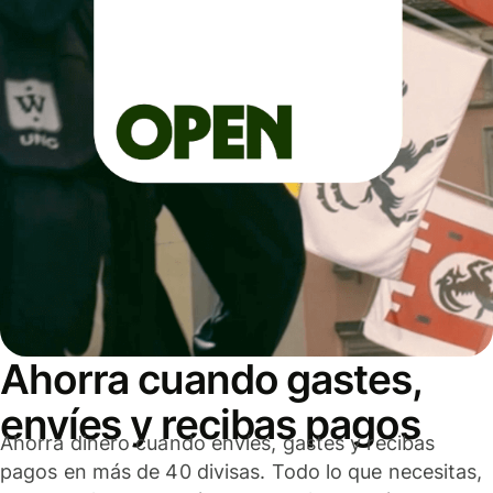
Ahorra cuando gastes,
envíes y recibas pagos
Ahorra dinero cuando envíes, gastes y recibas
pagos en más de 40 divisas. Todo lo que necesitas,