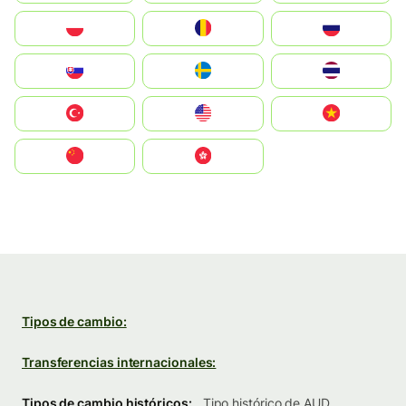
Polska
România
Россия
Slovensko
Ruoŧŧa
ไทย
Türkiye
United States
Vietnam
中国
中國香港特別行政區
Tipos de cambio:
Transferencias internacionales:
Tipos de cambio históricos:
Tipo histórico de AUD