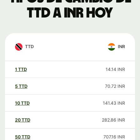
TTD a INR hoy
TTD
INR
1
TTD
14.14
INR
5
TTD
70.72
INR
10
TTD
141.43
INR
20
TTD
282.86
INR
50
TTD
707.16
INR