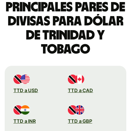
Principales pares de
divisas para dólar
de Trinidad y
Tobago
TTD a USD
TTD a CAD
TTD a INR
TTD a GBP