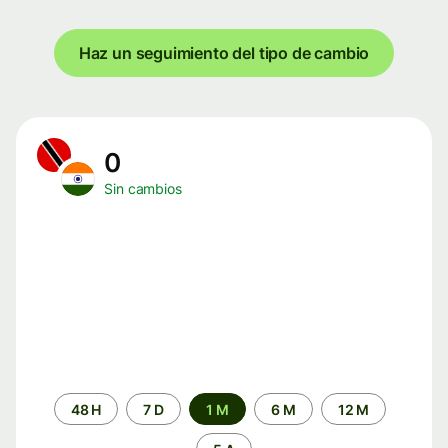
Haz un seguimiento del tipo de cambio
0
Sin cambios
Periodo
48 H
7 D
1 M
6 M
12 M
de
tiempo