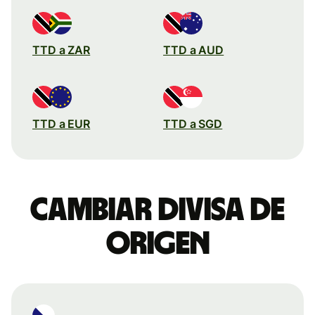
TTD a ZAR
TTD a AUD
TTD a EUR
TTD a SGD
Cambiar divisa de
origen