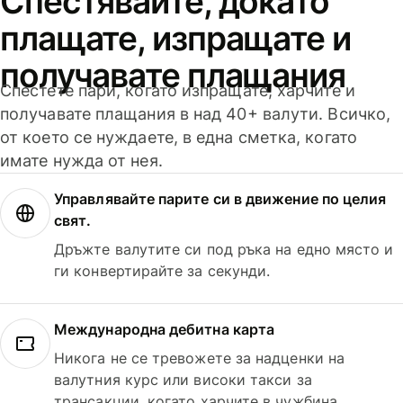
Спестявайте, докато
плащате, изпращате и
получавате плащания
Спестете пари, когато изпращате, харчите и
получавате плащания в над 40+ валути. Всичко,
от което се нуждаете, в една сметка, когато
имате нужда от нея.
Управлявайте парите си в движение по целия
свят.
Дръжте валутите си под ръка на едно място и
ги конвертирайте за секунди.
Международна дебитна карта
Никога не се тревожете за надценки на
валутния курс или високи такси за
трансакции, когато харчите в чужбина.