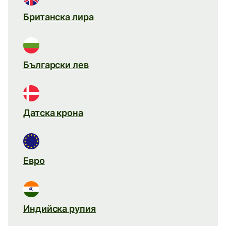
Британска лира
Български лев
Датска крона
Евро
Индийска рупия