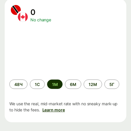
0
No change
Time
48Ч
1С
1М
6М
12М
5Г
period
We use the real, mid-market rate with no sneaky mark-up
to hide the fees.
Learn more