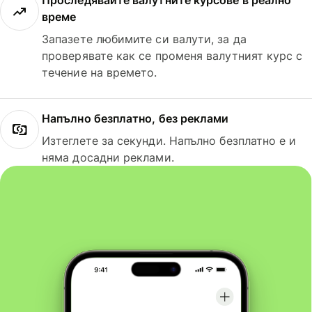
Проследявайте валутните курсове в реално
време
Запазете любимите си валути, за да
проверявате как се променя валутният курс с
течение на времето.
Напълно безплатно, без реклами
Изтеглете за секунди. Напълно безплатно е и
няма досадни реклами.