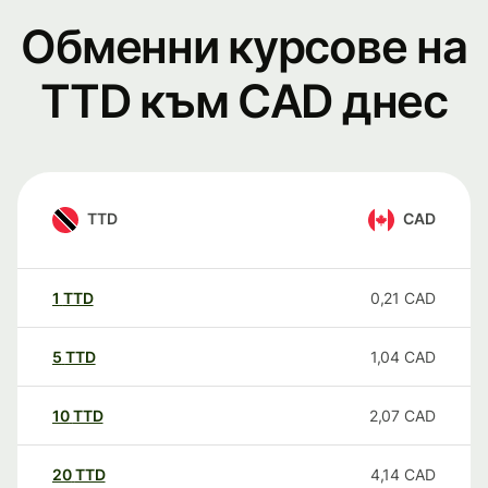
Обменни курсове на
TTD към CAD днес
TTD
CAD
1
TTD
0,21
CAD
5
TTD
1,04
CAD
10
TTD
2,07
CAD
20
TTD
4,14
CAD