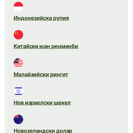
Индонезийска рупия
Китайски юан ренминби
Малайзийски рингит
Нов израелски шекел
Новозеландски долар