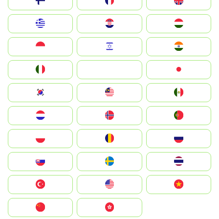
Suomi
France
United Kingdom
Greece
Hrvatska
Magyarország
Indonesia
Israel
India
Italia
JA
Japan
South Korea
Malay
Mexico
Nederland
Norge
Portugal
Polska
România
Россия
Slovensko
Ruoŧŧa
ไทย
Türkiye
United States
Vietnam
中国
中國香港特別行政區