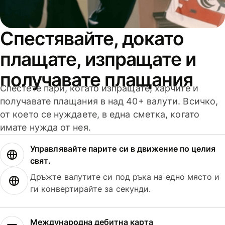
Спестявайте, докато
плащате, изпращате и
получавате плащания
Спестете пари, когато изпращате, харчите и
получавате плащания в над 40+ валути. Всичко,
от което се нуждаете, в една сметка, когато
имате нужда от нея.
Управлявайте парите си в движение по целия
свят.
Дръжте валутите си под ръка на едно място и
ги конвертирайте за секунди.
Международна дебитна карта