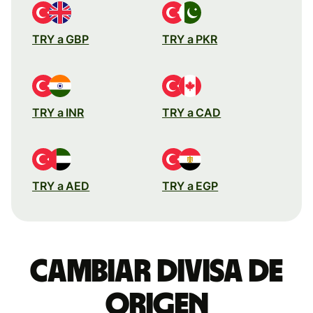
TRY a GBP
TRY a PKR
TRY a INR
TRY a CAD
TRY a AED
TRY a EGP
Cambiar divisa de
origen