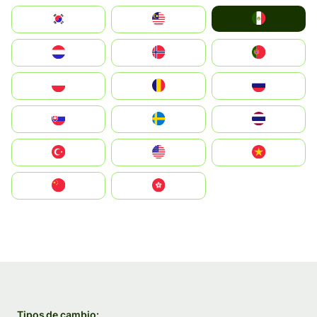
Mexico
South Korea
Malay
Nederland
Norge
Portugal
Polska
România
Россия
Slovensko
Ruoŧŧa
ไทย
Türkiye
United States
Vietnam
中国
中國香港特別行政區
Tipos de cambio: