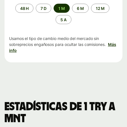
Periodo
48 H
7 D
1 M
6 M
12 M
de
tiempo
5 A
Usamos el tipo de cambio medio del mercado sin
sobreprecios engañosos para ocultar las comisiones.
Más
info
Estadísticas de 1 TRY a
MNT