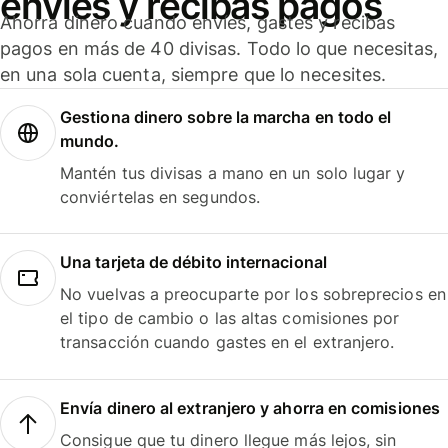
envíes y recibas pagos
Ahorra dinero cuando envíes, gastes y recibas
pagos en más de 40 divisas. Todo lo que necesitas,
en una sola cuenta, siempre que lo necesites.
Gestiona dinero sobre la marcha en todo el
mundo.
Mantén tus divisas a mano en un solo lugar y
conviértelas en segundos.
Una tarjeta de débito internacional
No vuelvas a preocuparte por los sobreprecios en
el tipo de cambio o las altas comisiones por
transacción cuando gastes en el extranjero.
Envía dinero al extranjero y ahorra en comisiones
Consigue que tu dinero llegue más lejos, sin