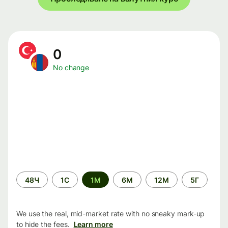
0
No change
Time
48Ч
1С
1М
6М
12М
5Г
period
We use the real, mid-market rate with no sneaky mark-up
to hide the fees.
Learn more