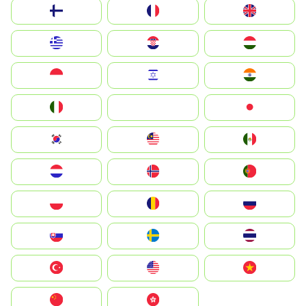
Suomi
France
United Kingdom
Greece
Hrvatska
Magyarország
Indonesia
Israel
India
Italia
JA
Japan
South Korea
Malay
Mexico
Nederland
Norge
Portugal
Polska
România
Россия
Slovensko
Ruoŧŧa
ไทย
Türkiye
United States
Vietnam
中国
中國香港特別行政區