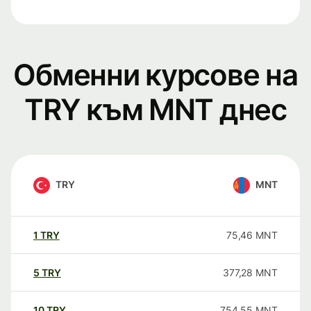
Обменни курсове на
TRY към MNT днес
TRY
MNT
1
TRY
75,46
MNT
5
TRY
377,28
MNT
10
TRY
754,55
MNT