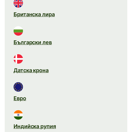
Британска лира
Български лев
Датска крона
Евро
Индийска рупия