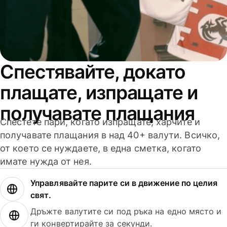
Спестявайте, докато
плащате, изпращате и
получавате плащания
Спестете пари, когато изпращате, харчите и
получавате плащания в над 40+ валути. Всичко,
от което се нуждаете, в една сметка, когато
имате нужда от нея.
Управлявайте парите си в движение по целия
свят.
Дръжте валутите си под ръка на едно място и
ги конвертирайте за секунди.