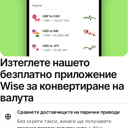
Изтеглете нашето
безплатно приложение
Wise за конвертиране на
валута
Сравнете доставчиците на парични преводи
Без скрити такси, винаги ще получавате
средния пазарен валутен курс
с Wise.