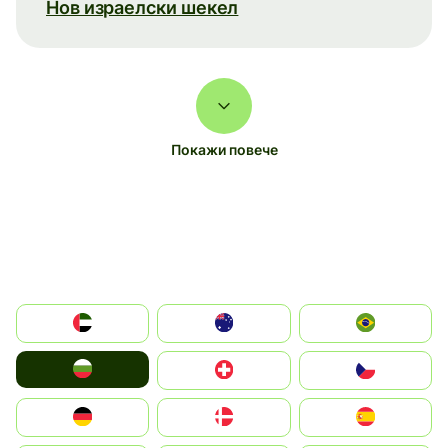
Нов израелски шекел
Покажи повече
الإمارات العربية المتحدة
Australia
Brazil
България
Switzerland
Czechia
Deutschland
Denmark
España