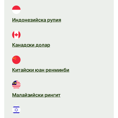
Индонезийска рупия
Канадски долар
Китайски юан ренминби
Малайзийски рингит