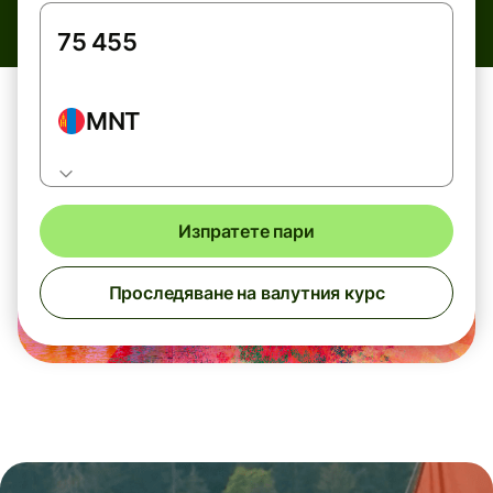
MNT
Изпратете пари
Проследяване на валутния курс