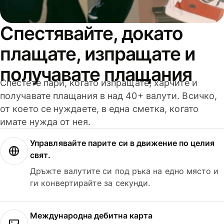
Спестявайте, докато
плащате, изпращате и
получавате плащания
Спестете пари, когато изпращате, харчите и
получавате плащания в над 40+ валути. Всичко,
от което се нуждаете, в една сметка, когато
имате нужда от нея.
Управлявайте парите си в движение по целия
свят.
Дръжте валутите си под ръка на едно място и
ги конвертирайте за секунди.
Международна дебитна карта