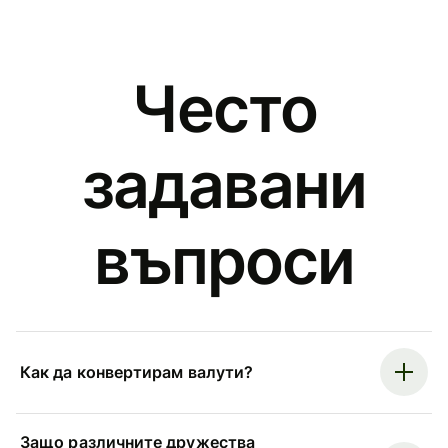
Често
задавани
въпроси
Как да конвертирам валути?
Защо различните дружества