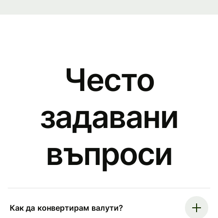
Често
задавани
въпроси
Как да конвертирам валути?