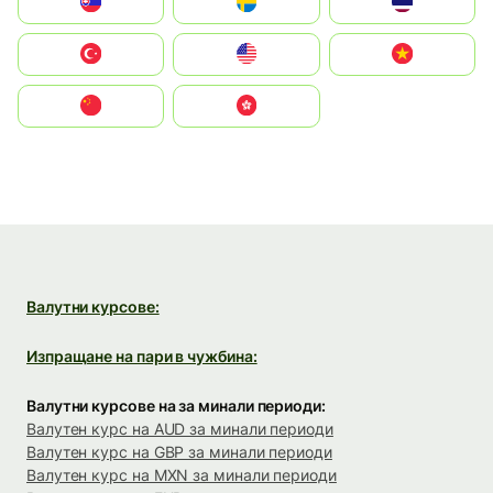
Slovensko
Ruoŧŧa
ไทย
Türkiye
United States
Vietnam
中国
中國香港特別行政區
Валутни курсове:
Изпращане на пари в чужбина:
Валутни курсове на за минали периоди:
Валутен курс на AUD за минали периоди
Валутен курс на GBP за минали периоди
Валутен курс на MXN за минали периоди