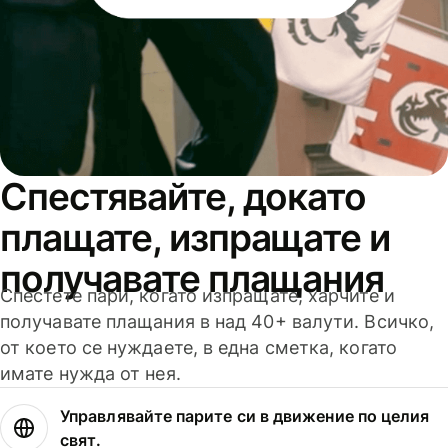
Спестявайте, докато
плащате, изпращате и
получавате плащания
Спестете пари, когато изпращате, харчите и
получавате плащания в над 40+ валути. Всичко,
от което се нуждаете, в една сметка, когато
имате нужда от нея.
Управлявайте парите си в движение по целия
свят.