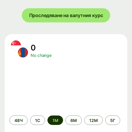
Проследяване на валутния курс
0
No change
Time
48Ч
1С
1М
6М
12М
5Г
period