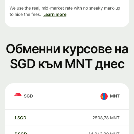
We use the real, mid-market rate with no sneaky mark-up
to hide the fees.
Learn more
Обменни курсове на
SGD към MNT днес
SGD
MNT
1
SGD
2808,78
MNT
5
SGD
14 043,90
MNT