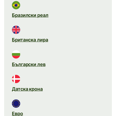
Бразилски реал
Британска лира
Български лев
Датска крона
Евро