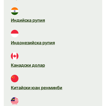
Индийска рупия
Индонезийска рупия
Канадски долар
Китайски юан ренминби