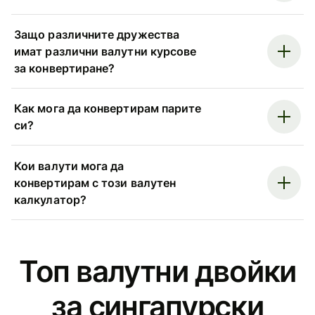
Защо различните дружества
имат различни валутни курсове
за конвертиране?
Как мога да конвертирам парите
си?
Кои валути мога да
конвертирам с този валутен
калкулатор?
Топ валутни двойки
за сингапурски