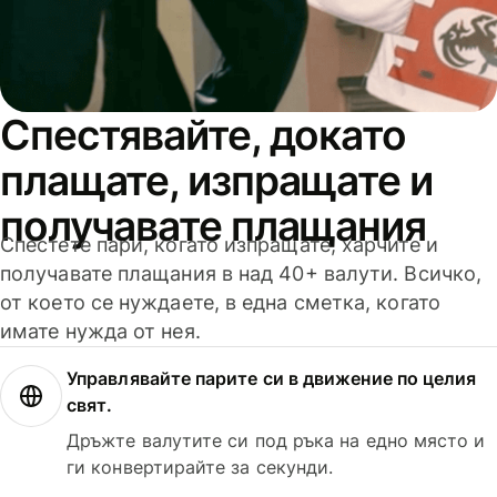
Спестявайте, докато
плащате, изпращате и
получавате плащания
Спестете пари, когато изпращате, харчите и
получавате плащания в над 40+ валути. Всичко,
от което се нуждаете, в една сметка, когато
имате нужда от нея.
Управлявайте парите си в движение по целия
свят.
Дръжте валутите си под ръка на едно място и
ги конвертирайте за секунди.