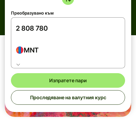
Преобразувано към
MNT
Изпратете пари
Проследяване на валутния курс