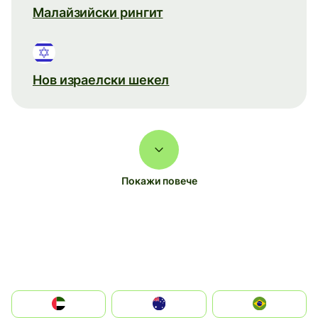
Малайзийски рингит
Нов израелски шекел
Покажи повече
الإمارات العربية المتحدة
Australia
Brazil