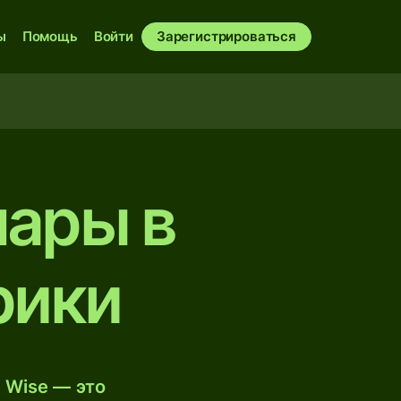
ы
Помощь
Войти
Зарегистрироваться
лары в
рики
 Wise — это