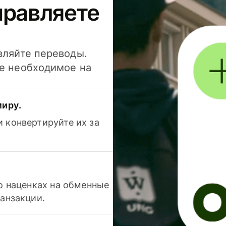
правляете
вляйте переводы.
се необходимое на
миру.
 конвертируйте их за
 о наценках на обменные
ранзакции.