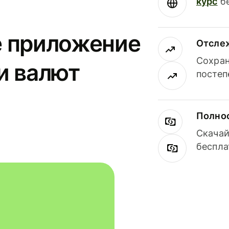
курс
бе
е приложение
Отсле
Сохран
и валют
постеп
Полнос
Скачай
беспла