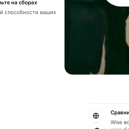
мьте на сборах
й способности ваших
Сравн
Wise в