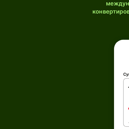
междун
конвертиров
Су