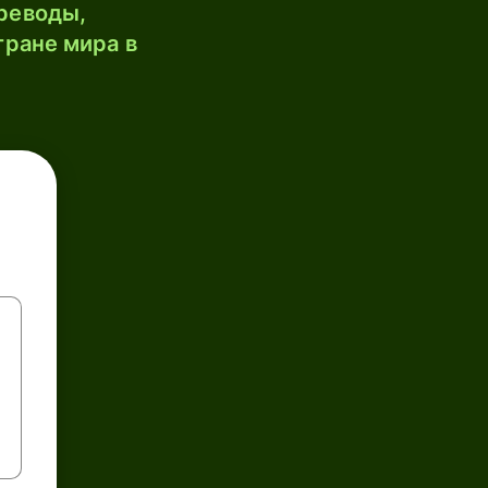
реводы,
тране мира в