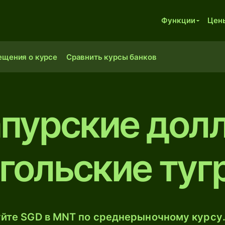
Функции
Цен
ещения о курсе
Сравнить курсы банков
пурские дол
гольские туг
йте SGD в MNT по среднерыночному курсу.