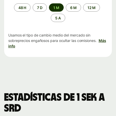
Periodo
48 H
7 D
1 M
6 M
12 M
de
tiempo
5 A
Usamos el tipo de cambio medio del mercado sin
sobreprecios engañosos para ocultar las comisiones.
Más
info
Estadísticas de 1 SEK a
SRD