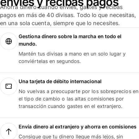
envíes y recibas pagos
Ahorra dinero cuando envíes, gastes y recibas
pagos en más de 40 divisas. Todo lo que necesitas,
en una sola cuenta, siempre que lo necesites.
Gestiona dinero sobre la marcha en todo el
mundo.
Mantén tus divisas a mano en un solo lugar y
conviértelas en segundos.
Una tarjeta de débito internacional
No vuelvas a preocuparte por los sobreprecios en
el tipo de cambio o las altas comisiones por
transacción cuando gastes en el extranjero.
Envía dinero al extranjero y ahorra en comisiones
Consigue que tu dinero llegue más lejos, sin