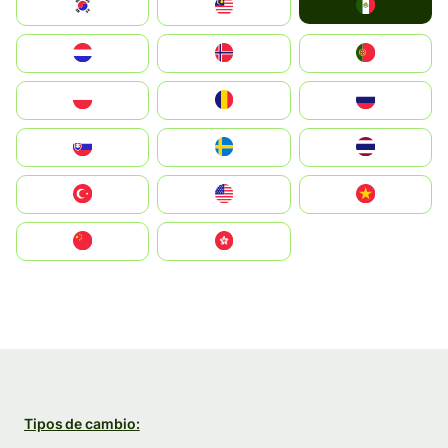
Mexico
South Korea
Malay
Nederland
Norge
Portugal
Polska
România
Россия
Slovensko
Ruoŧŧa
ไทย
Türkiye
United States
Vietnam
中国
中國香港特別行政區
Tipos de cambio: