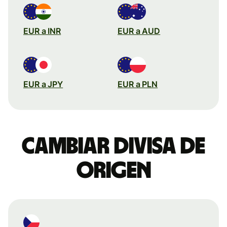
EUR a INR
EUR a AUD
EUR a JPY
EUR a PLN
Cambiar divisa de
origen