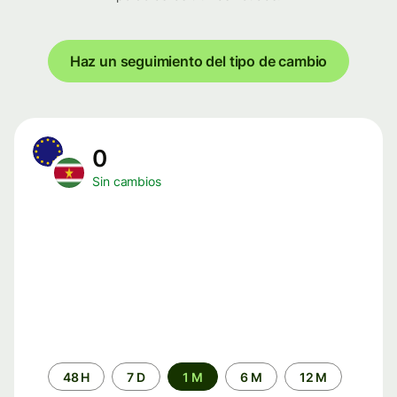
Haz un seguimiento del tipo de cambio
0
Sin cambios
Periodo
48 H
7 D
1 M
6 M
12 M
de