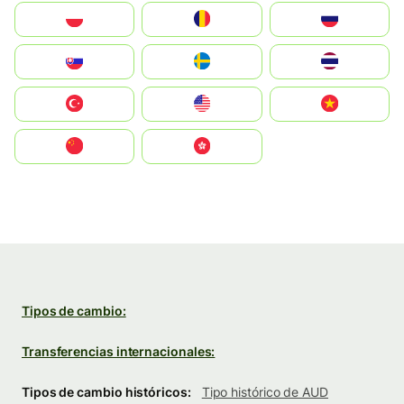
Polska
România
Россия
Slovensko
Ruoŧŧa
ไทย
Türkiye
United States
Vietnam
中国
中國香港特別行政區
Tipos de cambio:
Transferencias internacionales:
Tipos de cambio históricos:
Tipo histórico de AUD