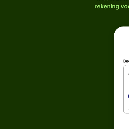
rekening voo
Be