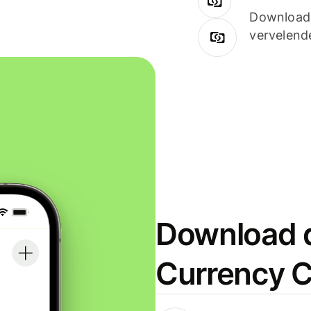
Downloade
vervelend
Download d
Currency C