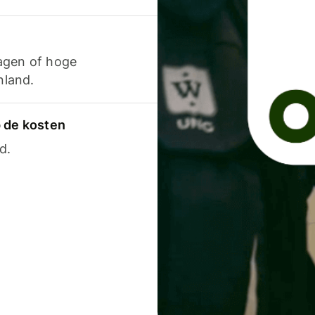
agen of hoge
nland.
p de kosten
d.