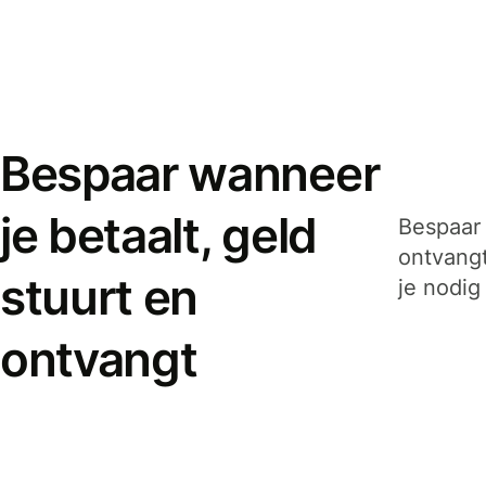
Bespaar wanneer
je betaalt, geld
Bespaar 
ontvangt
stuurt en
je nodig
ontvangt