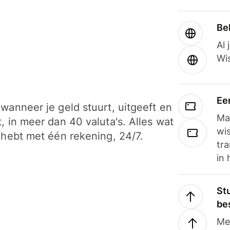
Be
Al 
Wi
Ee
wanneer je geld stuurt, uitgeeft en
Ma
, in meer dan 40 valuta's. Alles wat
wi
 hebt met één rekening, 24/7.
tra
in 
Stu
be
Me