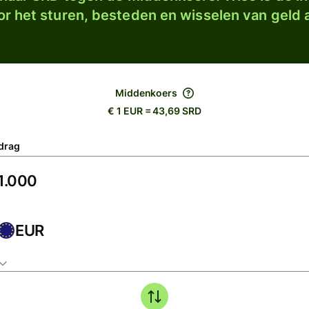
r het sturen, besteden en wisselen van geld a
Middenkoers
€ 1 EUR = 43,69 SRD
drag
EUR