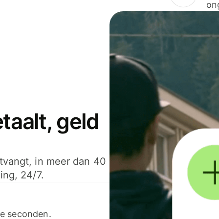
on
aalt, geld
ntvangt, in meer dan 40
ing, 24/7.
ele seconden.