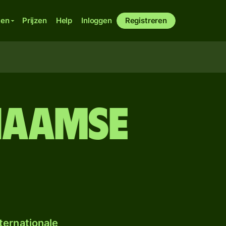
ken
Prijzen
Help
Inloggen
Registreren
naamse
ternationale