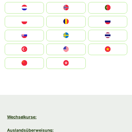
Nederland
Norge
Portugal
Polska
România
Россия
Slovensko
Ruoŧŧa
ไทย
Türkiye
United States
Vietnam
中国
中國香港特別行政區
Wechselkurse:
Auslandsüberweisung: