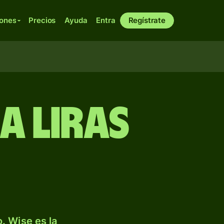
iones
Precios
Ayuda
Entra
Regístrate
a liras
. Wise es la