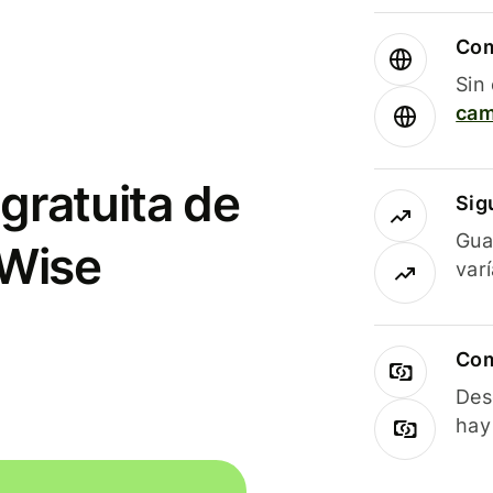
Com
Sin
cam
gratuita de
Sig
Gua
 Wise
var
Com
Des
hay