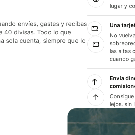
lugar y c
uando envíes, gastes y recibas
Una tarje
 40 divisas. Todo lo que
No vuelva
na sola cuenta, siempre que lo
sobreprec
las altas
cuando ga
Envía din
comision
Consigue 
lejos, sin