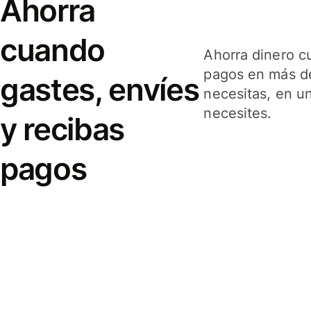
Ahorra
cuando
Ahorra dinero c
pagos en más de
gastes, envíes
necesitas, en u
necesites.
y recibas
pagos