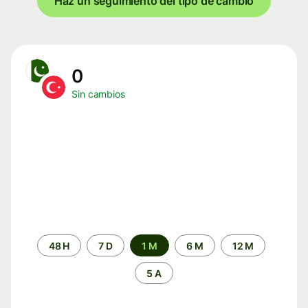
Haz un seguimiento del tipo de cambio
0
Sin cambios
Periodo
48 H
7 D
1 M
6 M
12 M
de
tiempo
5 A