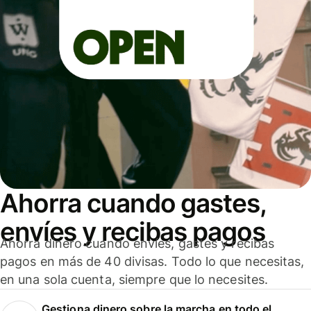
Ahorra cuando gastes,
envíes y recibas pagos
Ahorra dinero cuando envíes, gastes y recibas
pagos en más de 40 divisas. Todo lo que necesitas,
en una sola cuenta, siempre que lo necesites.
Gestiona dinero sobre la marcha en todo el