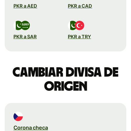
PKR a AED
PKR a CAD
PKR a SAR
PKR a TRY
Cambiar divisa de
origen
Corona checa