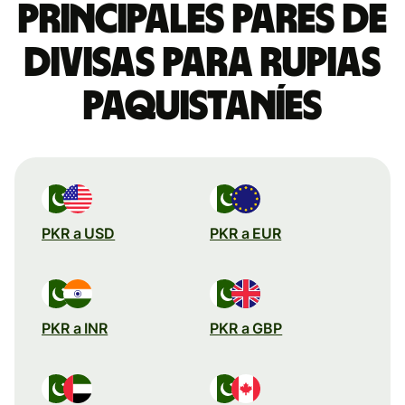
Principales pares de
divisas para rupias
paquistaníes
PKR a USD
PKR a EUR
PKR a INR
PKR a GBP