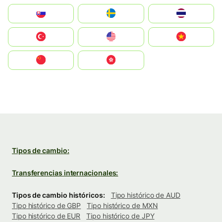
Slovensko
Ruoŧŧa
ไทย
Türkiye
United States
Vietnam
中国
中國香港特別行政區
Tipos de cambio:
Transferencias internacionales:
Tipos de cambio históricos:
Tipo histórico de AUD
Tipo histórico de GBP
Tipo histórico de MXN
Tipo histórico de EUR
Tipo histórico de JPY