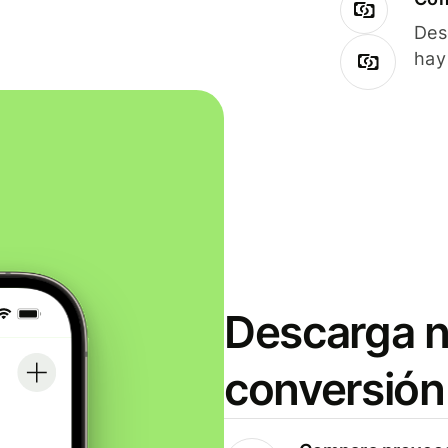
Des
hay
Descarga n
conversión