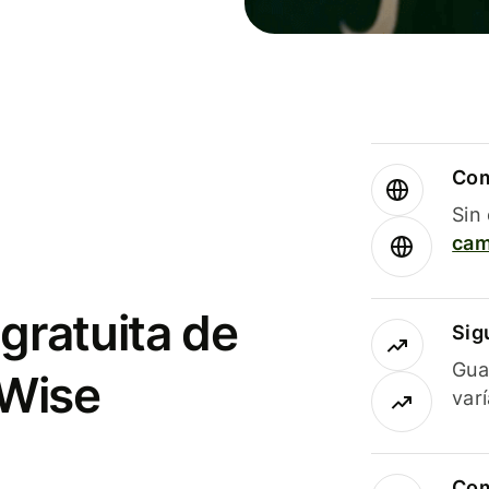
Com
Sin
cam
gratuita de
Sig
Gua
 Wise
var
Com