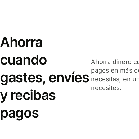
Ahorra
cuando
Ahorra dinero c
pagos en más de
gastes, envíes
necesitas, en u
necesites.
y recibas
pagos