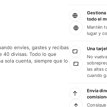
Gestiona 
todo el 
Mantén tu
lugar y c
uando envíes, gastes y recibas
Una tarje
 40 divisas. Todo lo que
No vuelva
na sola cuenta, siempre que lo
sobreprec
las altas
cuando ga
Envía din
comision
Consigue 