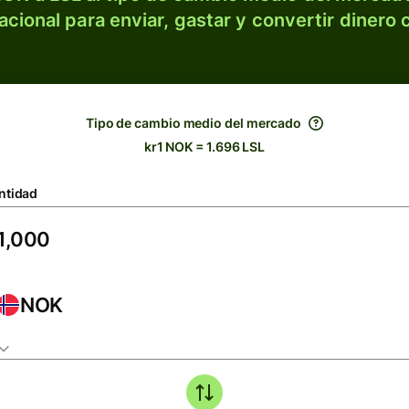
acional para enviar, gastar y convertir dinero 
Tipo de cambio medio del mercado
kr1 NOK = 1.696 LSL
ntidad
NOK