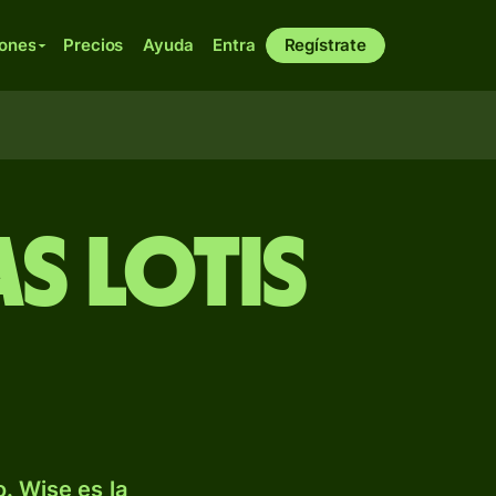
iones
Precios
Ayuda
Entra
Regístrate
s lotis
. Wise es la