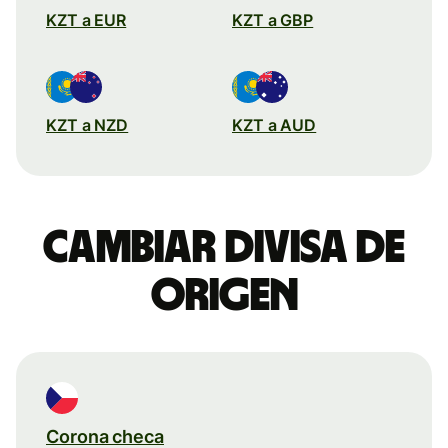
KZT a EUR
KZT a GBP
KZT a NZD
KZT a AUD
Cambiar divisa de
origen
Corona checa