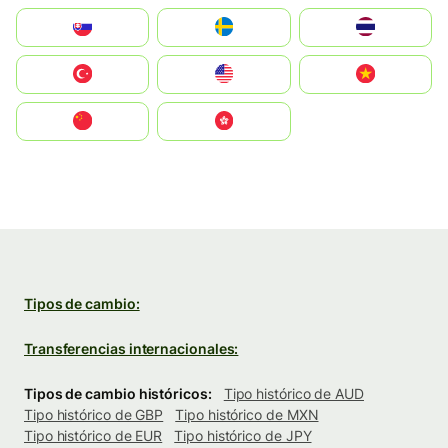
Slovensko
Ruoŧŧa
ไทย
Türkiye
United States
Vietnam
中国
中國香港特別行政區
Tipos de cambio:
Transferencias internacionales:
Tipos de cambio históricos:
Tipo histórico de AUD
Tipo histórico de GBP
Tipo histórico de MXN
Tipo histórico de EUR
Tipo histórico de JPY