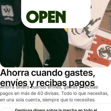
Ahorra cuando gastes,
envíes y recibas pagos
Ahorra dinero cuando envíes, gastes y recibas
pagos en más de 40 divisas. Todo lo que necesitas,
en una sola cuenta, siempre que lo necesites.
Gestiona dinero sobre la marcha en todo el