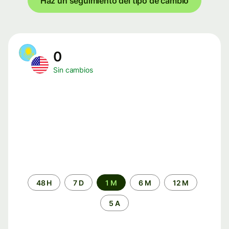
Haz un seguimiento del tipo de cambio
0
Sin cambios
Periodo
48 H
7 D
1 M
6 M
12 M
de
tiempo
5 A