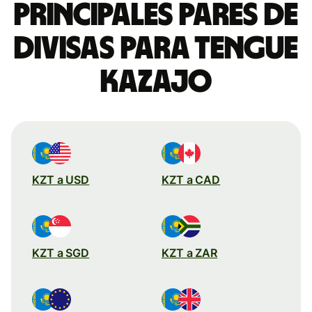
Principales pares de
divisas para tengue
kazajo
KZT a USD
KZT a CAD
KZT a SGD
KZT a ZAR