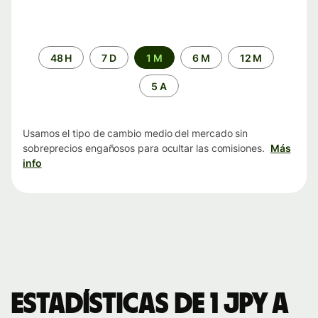
Periodo
48 H
7 D
1 M
6 M
12 M
de
tiempo
5 A
Usamos el tipo de cambio medio del mercado sin
sobreprecios engañosos para ocultar las comisiones.
Más
info
Estadísticas de 1 JPY a