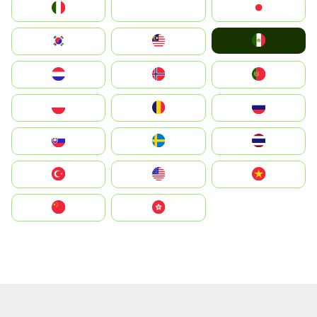
Italia
JA
Japan
Mexico
South Korea
Malay
Nederland
Norge
Portugal
Polska
România
Россия
Slovensko
Ruoŧŧa
ไทย
Türkiye
United States
Vietnam
中国
中國香港特別行政區