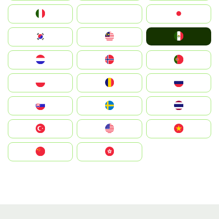
Italia
JA
Japan
Mexico
South Korea
Malay
Nederland
Norge
Portugal
Polska
România
Россия
Slovensko
Ruoŧŧa
ไทย
Türkiye
United States
Vietnam
中国
中國香港特別行政區