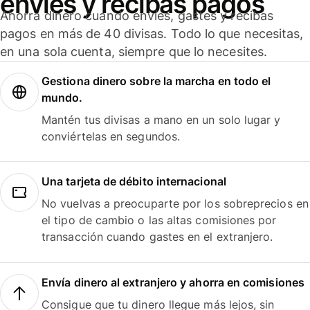
envíes y recibas pagos
Ahorra dinero cuando envíes, gastes y recibas
pagos en más de 40 divisas. Todo lo que necesitas,
en una sola cuenta, siempre que lo necesites.
Gestiona dinero sobre la marcha en todo el
mundo.
Mantén tus divisas a mano en un solo lugar y
conviértelas en segundos.
Una tarjeta de débito internacional
No vuelvas a preocuparte por los sobreprecios en
el tipo de cambio o las altas comisiones por
transacción cuando gastes en el extranjero.
Envía dinero al extranjero y ahorra en comisiones
Consigue que tu dinero llegue más lejos, sin