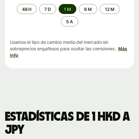
Periodo
48 H
7 D
1 M
6 M
12 M
de
tiempo
5 A
Usamos el tipo de cambio medio del mercado sin
sobreprecios engañosos para ocultar las comisiones.
Más
info
Estadísticas de 1 HKD a
JPY