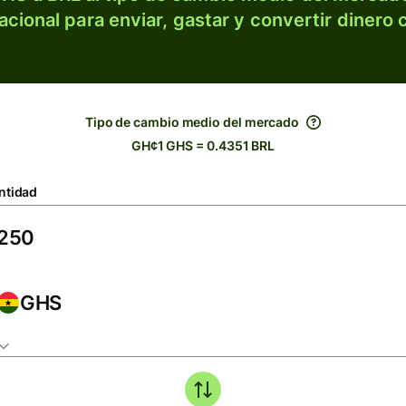
acional para enviar, gastar y convertir dinero 
Tipo de cambio medio del mercado
GH¢1 GHS = 0.4351 BRL
ntidad
GHS