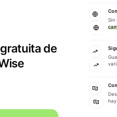
Com
Sin
cam
gratuita de
Sig
Gua
 Wise
var
Com
Des
hay