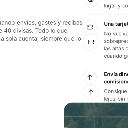
lugar y c
uando envíes, gastes y recibas
Una tarje
 40 divisas. Todo lo que
No vuelva
na sola cuenta, siempre que lo
sobreprec
las altas
cuando ga
Envía din
comision
Consigue 
lejos, sin