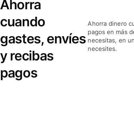
Ahorra
cuando
Ahorra dinero c
pagos en más de
gastes, envíes
necesitas, en u
necesites.
y recibas
pagos