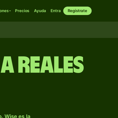
iones
Precios
Ayuda
Entra
Regístrate
a reales
. Wise es la