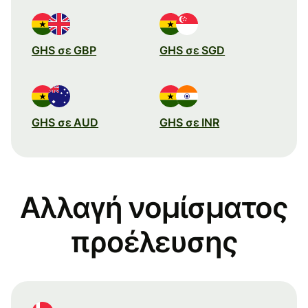
GHS σε GBP
GHS σε SGD
GHS σε AUD
GHS σε INR
Αλλαγή νομίσματος
προέλευσης