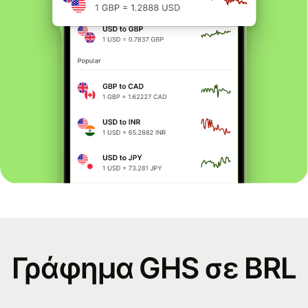
Γράφημα GHS σε BRL