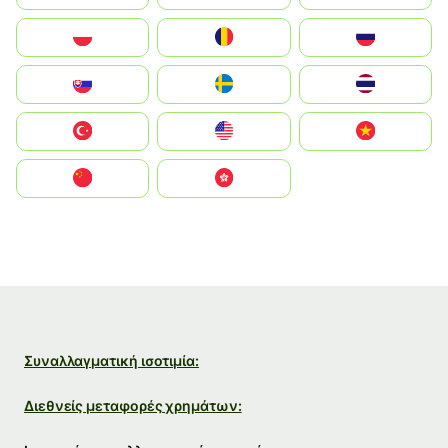
Polska
România
Россия
Slovensko
Ruoŧŧa
ไทย
Türkiye
United States
Vietnam
中国
中國香港特別行政區
Συναλλαγματική ισοτιμία:
Διεθνείς μεταφορές χρημάτων: