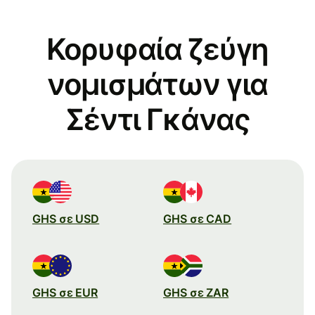
Κορυφαία ζεύγη
νομισμάτων για
Σέντι Γκάνας
GHS σε USD
GHS σε CAD
GHS σε EUR
GHS σε ZAR