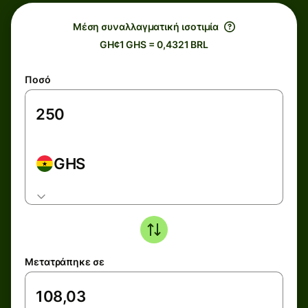
Μέση συναλλαγματική ισοτιμία
GH¢1 GHS = 0,4321 BRL
Ποσό
GHS
Μετατράπηκε σε