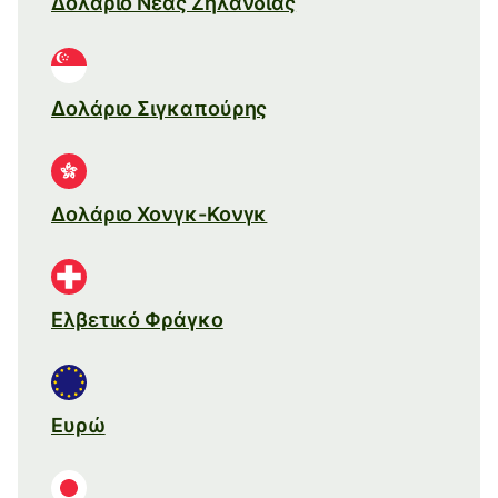
Δολάριο Νέας Ζηλανδίας
Δολάριο Σιγκαπούρης
Δολάριο Χονγκ-Κονγκ
Ελβετικό Φράγκο
Ευρώ