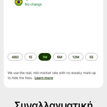
No change
Time
48Ω
1Ε
1M
6M
12M
5Ε
period
We use the real, mid-market rate with no sneaky mark-up
to hide the fees.
Learn more
Συναλλαγματική