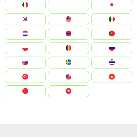
Italia
JA
Japan
South Korea
Malay
Mexico
Nederland
Norge
Portugal
Polska
România
Россия
Slovensko
Ruoŧŧa
ไทย
Türkiye
United States
Vietnam
中国
中國香港特別行政區