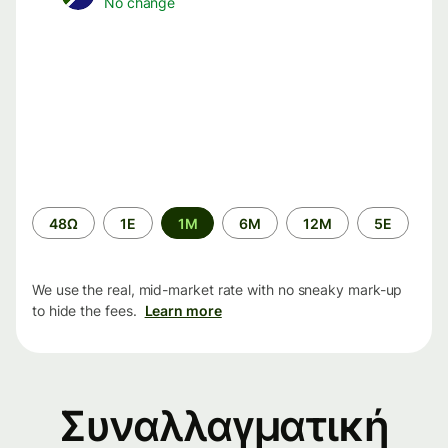
No change
Time
48Ω
1Ε
1M
6M
12M
5Ε
period
We use the real, mid-market rate with no sneaky mark-up
to hide the fees.
Learn more
Συναλλαγματική