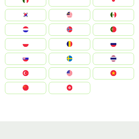
Italia
JA
Japan
South Korea
Malay
Mexico
Nederland
Norge
Portugal
Polska
România
Россия
Slovensko
Ruoŧŧa
ไทย
Türkiye
United States
Vietnam
中国
中國香港特別行政區