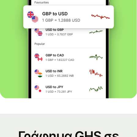
Γράφημα GHS σε