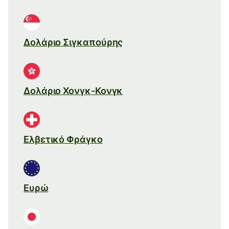
Δολάριο Σιγκαπούρης
Δολάριο Χονγκ-Κονγκ
Ελβετικό Φράγκο
Ευρώ