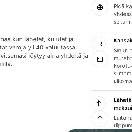
Pidä ka
yhdess
sekunn
haa kun lähetät, kulutat ja
Kansai
at varoja yli 40 valuutassa.
Sinun e
rvitsemasi löytyy aina yhdeltä ja
mureht
lillä.
korotuk
siirtom
ulkomai
Lähetä 
maksu
Laita r
riippum