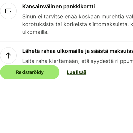
Kansainvälinen pankkikortti
Sinun ei tarvitse enää koskaan murehtia va
korotuksista tai korkeista siirtomaksuista,
ulkomailla.
Lähetä rahaa ulkomaille ja säästä maksuis
Laita raha kiertämään, etäisyydestä riippu
Rekisteröidy
Lue lisää