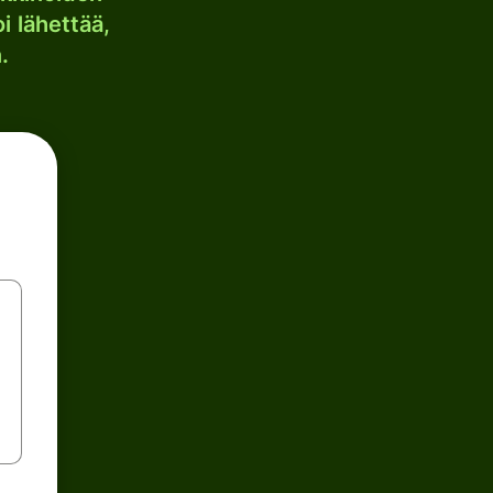
i lähettää,
.