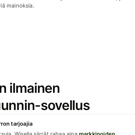
viä mainoksia.
n ilmainen
unnin-sovellus
rron tarjoajia
ksuja. Wisella siirrät rahaa aina
markkinoiden