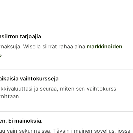
siirron tarjoajia
a maksuja. Wisella siirrät rahaa aina
markkinoiden
a
.
aikaisia vaihtokursseja
kkivaluuttasi ja seuraa, miten sen vaihtokurssi
mittaan.
en. Ei mainoksia.
uu vain sekunneissa. Täysin ilmainen sovellus, jossa