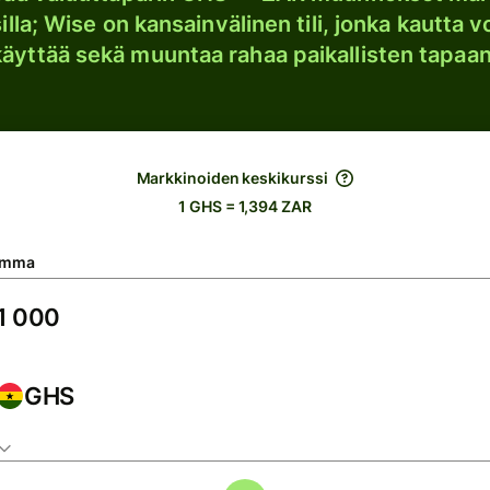
lla; Wise on kansainvälinen tili, jonka kautta vo
käyttää sekä muuntaa rahaa paikallisten tapaan
Markkinoiden keskikurssi
1 GHS = 1,394 ZAR
umma
GHS