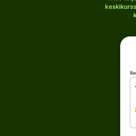
keskikurssi
S