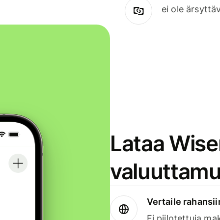
ei ole ärsyttä
Lataa Wise
valuuttamu
Vertaile rahansii
Ei piilotettuja ma