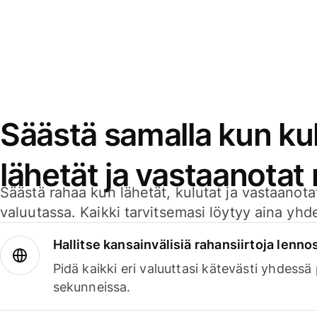
Säästä samalla kun kul
lähetät ja vastaanotat
Säästä rahaa kun lähetät, kulutat ja vastaanotat
valuutassa. Kaikki tarvitsemasi löytyy aina yhdelt
Hallitse kansainvälisiä rahansiirtoja lenno
Pidä kaikki eri valuuttasi kätevästi yhdessä
sekunneissa.