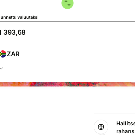
unnettu valuutaksi
ZAR
Hallits
rahansi