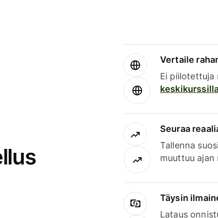
Vertaile rahan
Ei piilotettuj
keskikurssill
Seuraa reaali
Tallenna suosi
llus
muuttuu ajan 
Täysin ilmain
Lataus onnist