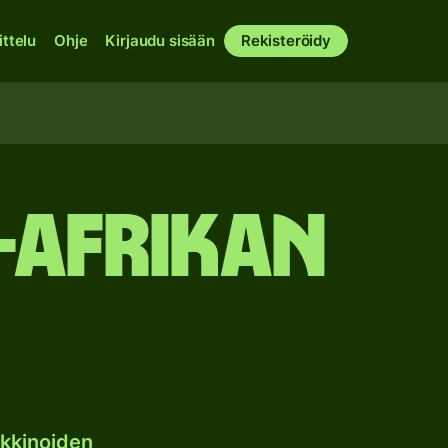
ittelu
Ohje
Kirjaudu sisään
Rekisteröidy
-Afrikan
kkinoiden