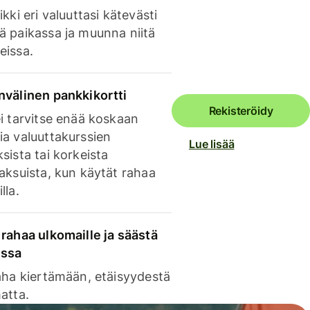
ikki eri valuuttasi kätevästi
ä paikassa ja muunna niitä
eissa.
nvälinen pankkikortti
Rekisteröidy
i tarvitse enää koskaan
ia valuuttakurssien
Lue lisää
sista tai korkeista
aksuista, kun käytät rahaa
lla.
rahaa ulkomaille ja säästä
issa
aha kiertämään, etäisyydestä
atta.