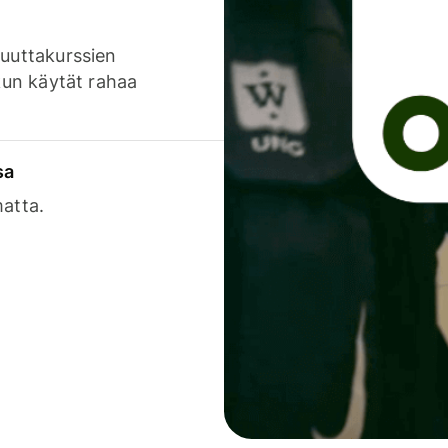
luuttakurssien
 kun käytät rahaa
sa
matta.