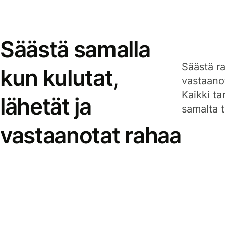
Säästä samalla
Säästä ra
kun kulutat,
vastaanot
Kaikki ta
lähetät ja
samalta ti
vastaanotat rahaa