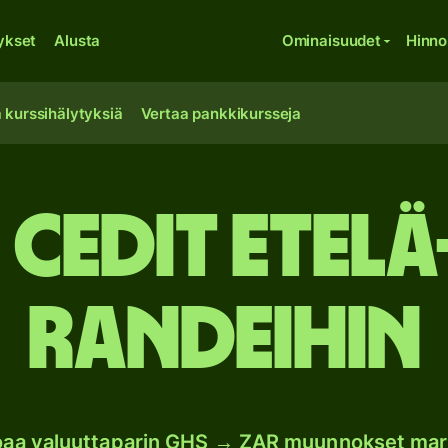
ykset
Alusta
Ominaisuudet
Hinno
 kurssihälytyksiä
Vertaa pankkikursseja
cedit Etelä
randeihin
joaa valuuttaparin GHS → ZAR muunnokset mar