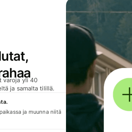
utat,
 rahaa
 varoja yli 40
ä ja samalta tilillä.
sta.
 paikassa ja muunna niitä