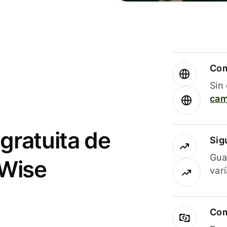
Com
Sin
cam
gratuita de
Sig
Gua
 Wise
var
Com