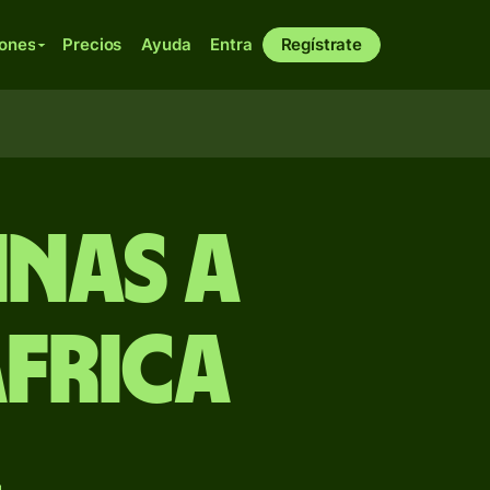
iones
Precios
Ayuda
Entra
Regístrate
inas a
África
l