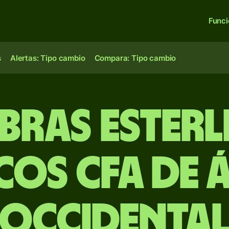
Func
s
Alertas: Tipo cambio
Compara: Tipo cambio
ibras esterl
os CFA de 
Occidenta