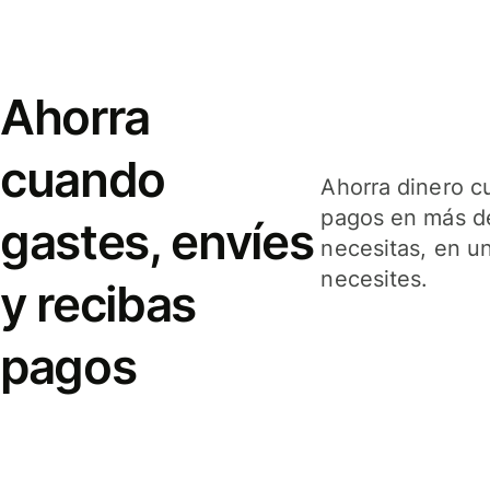
Ahorra
cuando
Ahorra dinero c
pagos en más de
gastes, envíes
necesitas, en u
necesites.
y recibas
pagos