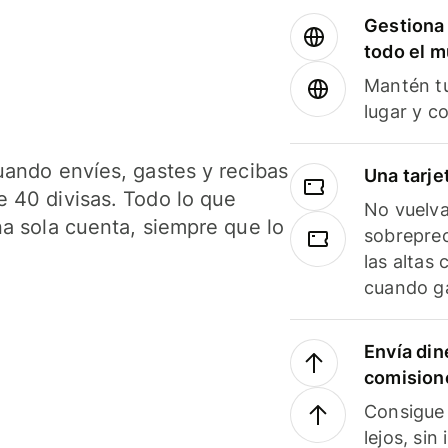
Gestiona 
todo el 
Mantén tu
lugar y c
uando envíes, gastes y recibas
Una tarje
 40 divisas. Todo lo que
No vuelva
na sola cuenta, siempre que lo
sobreprec
las altas
cuando ga
Envía din
comision
Consigue 
lejos, sin