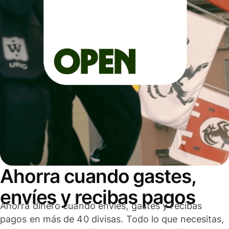
Ahorra cuando gastes,
envíes y recibas pagos
Ahorra dinero cuando envíes, gastes y recibas
pagos en más de 40 divisas. Todo lo que necesitas,