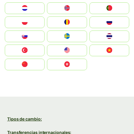
Nederland
Norge
Portugal
Polska
România
Россия
Slovensko
Ruoŧŧa
ไทย
Türkiye
United States
Vietnam
中国
中國香港特別行政區
Tipos de cambio:
Transferencias internacionales: