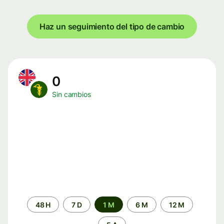
Haz un seguimiento del tipo de cambio
0
Sin cambios
Periodo
48 H
7 D
1 M
6 M
12 M
de
tiempo