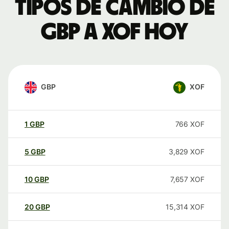
Tipos de cambio de
GBP a XOF hoy
GBP
XOF
1
GBP
766
XOF
5
GBP
3,829
XOF
10
GBP
7,657
XOF
20
GBP
15,314
XOF