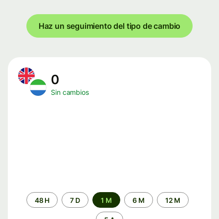
Haz un seguimiento del tipo de cambio
0
Sin cambios
Periodo
48 H
7 D
1 M
6 M
12 M
de
tiempo