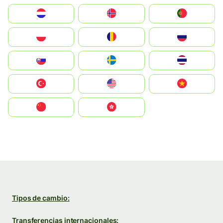
Nederland
Norge
Portugal
Polska
România
Россия
Slovensko
Ruoŧŧa
ไทย
Türkiye
United States
Vietnam
中国
中國香港特別行政區
Tipos de cambio:
Transferencias internacionales: