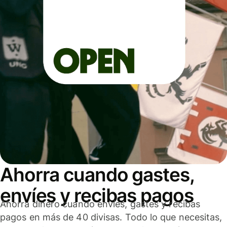
Ahorra cuando gastes,
envíes y recibas pagos
Ahorra dinero cuando envíes, gastes y recibas
pagos en más de 40 divisas. Todo lo que necesitas,