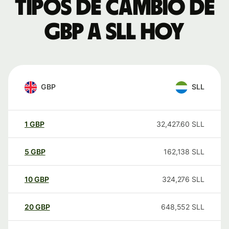
Tipos de cambio de
GBP a SLL hoy
GBP
SLL
1
GBP
32,427.60
SLL
5
GBP
162,138
SLL
10
GBP
324,276
SLL
20
GBP
648,552
SLL