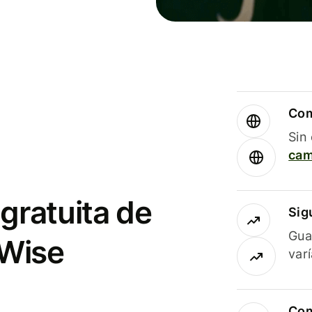
Com
Sin
cam
gratuita de
Sig
Gua
 Wise
var
Com