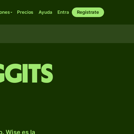
iones
Precios
Ayuda
Entra
Regístrate
ggits
. Wise es la