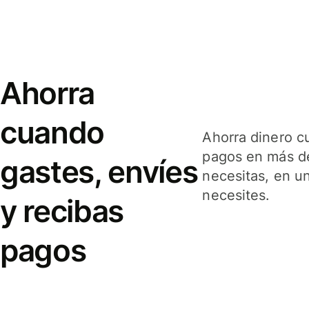
Ahorra
cuando
Ahorra dinero c
pagos en más de
gastes, envíes
necesitas, en u
necesites.
y recibas
pagos