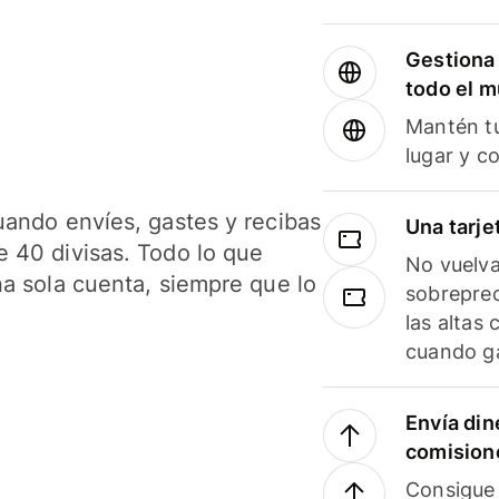
Gestiona 
todo el 
Mantén tu
lugar y c
uando envíes, gastes y recibas
Una tarje
 40 divisas. Todo lo que
No vuelva
na sola cuenta, siempre que lo
sobreprec
las altas
cuando ga
Envía din
comision
Consigue 