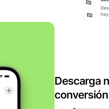
Des
hay
Descarga n
conversión