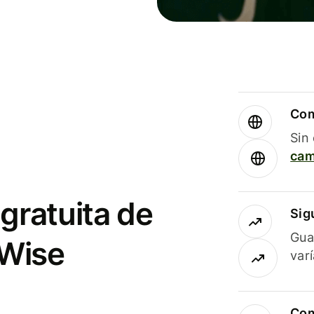
Com
Sin
cam
gratuita de
Sig
Gua
 Wise
var
Com