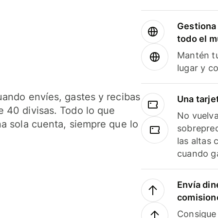
Gestiona 
todo el 
Mantén tu
lugar y c
uando envíes, gastes y recibas
Una tarje
 40 divisas. Todo lo que
No vuelva
na sola cuenta, siempre que lo
sobreprec
las altas
cuando ga
Envía din
comision
Consigue 