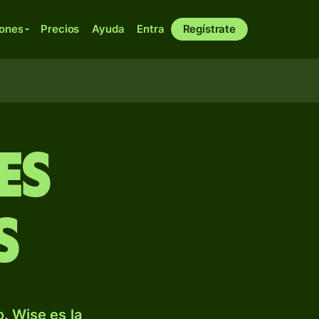
iones
Precios
Ayuda
Entra
Regístrate
es
s
. Wise es la