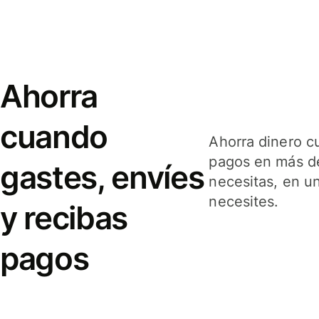
Ahorra
cuando
Ahorra dinero c
pagos en más de
gastes, envíes
necesitas, en u
necesites.
y recibas
pagos