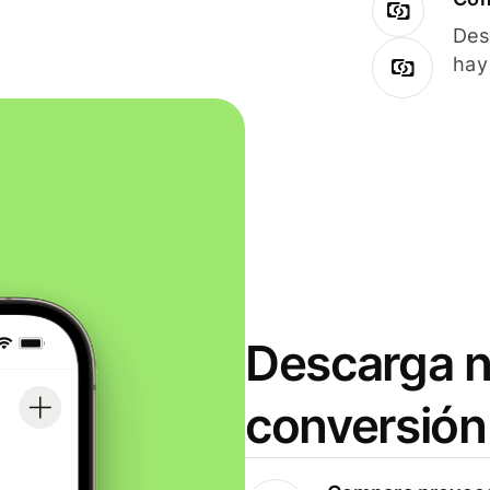
Des
hay
Descarga n
conversión